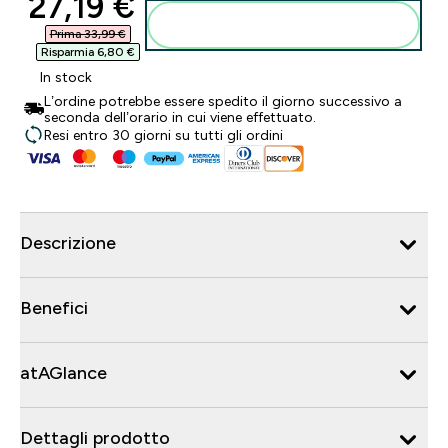
discounted price
27,19 €‎
Aggiungi al carrello
Prima 33,99 €‎
Risparmia 6,80 €‎
In stock
L’ordine potrebbe essere spedito il giorno successivo a
seconda dell’orario in cui viene effettuato.
Resi entro 30 giorni su tutti gli ordini
Descrizione
Benefici
atAGlance
Dettagli prodotto