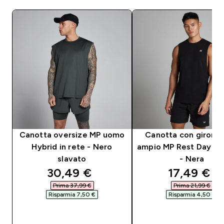
Canotta oversize MP uomo
Canotta con giroma
Hybrid in rete - Nero
ampio MP Rest Day d
slavato
- Nera
discounted price
discounte
30,49 €‎
17,49 €‎
Prima 37,99 €‎
Prima 21,99 €‎
Risparmia 7,50 €‎
Risparmia 4,50 €‎
ACQUISTO RAPIDO
ACQUISTO RAPI