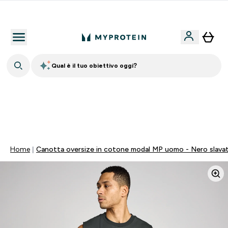
Nuovo Cliente? 15% Extra
Qual è il tuo obiettivo oggi?
💥 50% DI SCONTO SU CREATINA & SELEZIONATI + 5%
EXTRA SU APP | SCADE TRA
0 0
:
0 6
:
5 7
:
3 2
Giorni
Ore
Minuti
Secondi
Home
Canotta oversize in cotone modal MP uomo - Nero slava