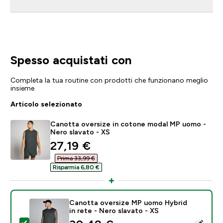
Spesso acquistati con
Completa la tua routine con prodotti che funzionano meglio
insieme
Articolo selezionato
Canotta oversize in cotone modal MP uomo -
Nero slavato - XS
discounted price
27,19 €‎
Prima 33,99 €‎
Risparmia 6,80 €‎
Canotta oversize MP uomo Hybrid
in rete - Nero slavato - XS
Seleziona questo prodotto - Canotta oversize MP uomo