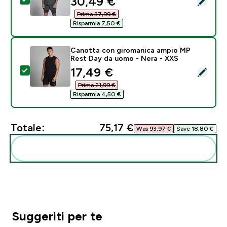
discounted price
30,49 €‎
Prima 37,99 €‎
Risparmia 7,50 €‎
Canotta con giromanica ampio MP
Rest Day da uomo - Nera - XXS
discounted price
17,49 €‎
Seleziona questo prodotto - Canotta con giromanica
Prima 21,99 €‎
Risparmia 4,50 €‎
Totale:
75,17 €‎
Was 93,97 €‎
Save 18,80 €‎
Aggiungi alla tua routine
Suggeriti per te