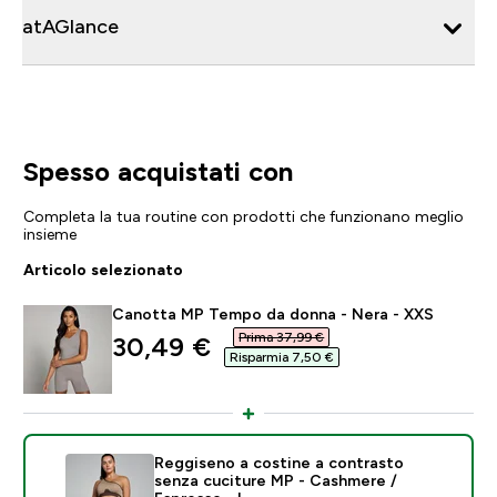
atAGlance
Spesso acquistati con
Completa la tua routine con prodotti che funzionano meglio
insieme
Articolo selezionato
Canotta MP Tempo da donna - Nera - XXS
Prima 37,99 €‎
discounted price
30,49 €‎
Risparmia 7,50 €‎
Reggiseno a costine a contrasto
senza cuciture MP - Cashmere /