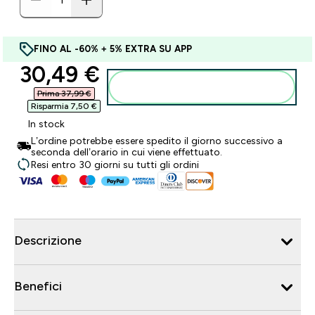
FINO AL -60% + 5% EXTRA SU APP
discounted price
30,49 €‎
Aggiungi al carrello
Prima 37,99 €‎
Risparmia 7,50 €‎
In stock
L’ordine potrebbe essere spedito il giorno successivo a
seconda dell’orario in cui viene effettuato.
Resi entro 30 giorni su tutti gli ordini
Descrizione
Benefici