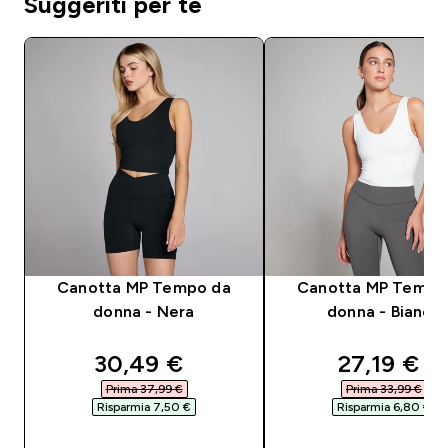
Suggeriti per te
Canotta MP Tempo da
Canotta MP Tempo
donna - Nera
donna - Bianca
discounted price
discounte
30,49 €‎
27,19 €‎
Prima 37,99 €‎
Prima 33,99 €‎
Risparmia 7,50 €‎
Risparmia 6,80 €‎
ACQUISTO RAPIDO
ACQUISTO RAPI