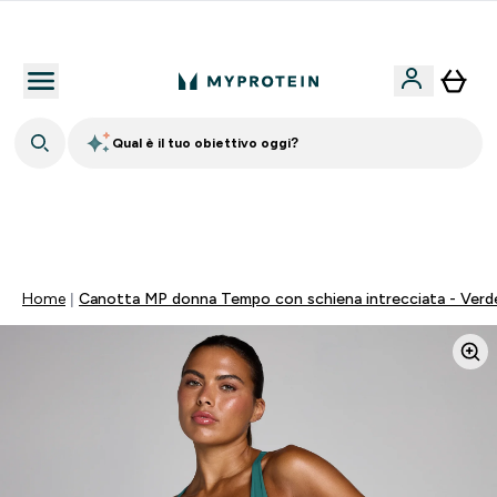
Qualità Garantita
Qual è il tuo obiettivo oggi?
🚚 SPEDIZIONE A 1€ QUANDO SPENDI 40€ | SCADE TRA
0 0
:
0 4
:
3 1
:
0 9
Giorni
Ore
Minuti
Secondi
Home
Canotta MP donna Tempo con schiena intrecciata - Verd