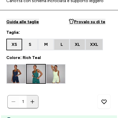
Canotta con schiena incrociata e supporto leggero
Guida alle taglie
Provalo su di te
Taglia:
XS
S
M
L
XL
XXL
Colore: Rich Teal