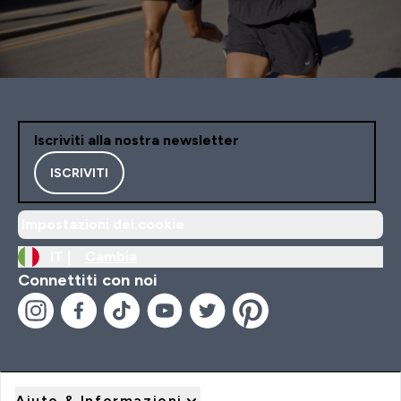
Iscriviti alla nostra newsletter
ISCRIVITI
Impostazioni dei cookie
IT |
Cambia
Connettiti con noi
Aiuto & Informazioni