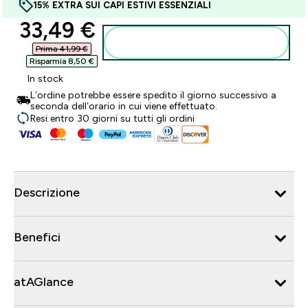
15% EXTRA SUI CAPI ESTIVI ESSENZIALI
discounted price
33,49 €‎
Aggiungi al carrello
Prima 41,99 €‎
Risparmia 8,50 €‎
In stock
L’ordine potrebbe essere spedito il giorno successivo a
seconda dell’orario in cui viene effettuato.
Resi entro 30 giorni su tutti gli ordini
Descrizione
Benefici
atAGlance