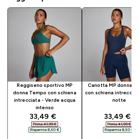
Reggiseno sportivo MP
Canotta MP donna 
donna Tempo con schiena
con schiena intrecciat
intrecciata - Verde acqua
notte
intenso
discounted price
discounte
33,49 €‎
33,49 €‎
Prima 41,99 €‎
Prima 41,99 €‎
Risparmia 8,50 €‎
Risparmia 8,50 €‎