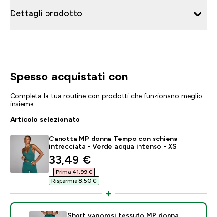
Dettagli prodotto
Spesso acquistati con
Completa la tua routine con prodotti che funzionano meglio
insieme
Articolo selezionato
Canotta MP donna Tempo con schiena
intrecciata - Verde acqua intenso - XS
discounted price
33,49 €‎
Prima 41,99 €‎
Risparmia 8,50 €‎
Short vaporosi tessuto MP donna