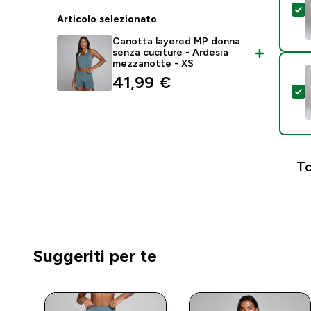
S
Articolo selezionato
Canotta layered MP donna
senza cuciture - Ardesia
mezzanotte - XS
41,99 €‎
S
To
Suggeriti per te