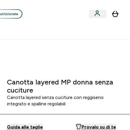
utrizionale
Clienti
Liquidazione
Consigli degli Esperti
nack submenu
i submenu
Enter Consigli de
⌄
p
15€ per ogni Nuovo Amico
 2
:
2 0
:
5 2
re
Minuti
Secondi
Canotta layered MP donna senza
cuciture
Canotta layered senza cuciture con reggiseno
integrato e spalline regolabili
Guida alle taglie
Provalo su di te