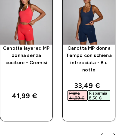
Canotta layered MP
Canotta MP donna
donna senza
Tempo con schiena
c
cuciture - Cremisi
intrecciata - Blu
s
notte
discounted price
33,49 €‎
Prima
Risparmia
P
41,99 €‎
41,99 €‎
8,50 €‎
4
ACQUISTO
ACQUISTO
RAPIDO
RAPIDO