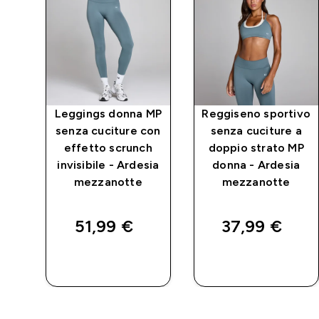
MP
Leggings donna MP
Reggiseno sportivo
senza cuciture con
senza cuciture a
si
effetto scrunch
doppio strato MP
invisibile - Ardesia
donna - Ardesia
mezzanotte
mezzanotte
51,99 €‎
37,99 €‎
ACQUISTO
ACQUISTO
RAPIDO
RAPIDO