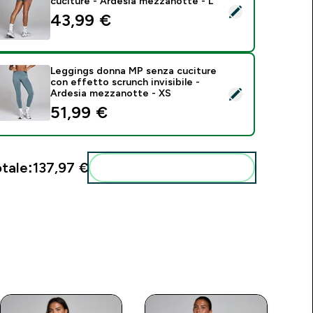
cuciture - Ardesia mezzanotte - L
eleziona questo prodotto - Short scrunch MP donna senza cuc
43,99 €‎
Leggings donna MP senza cuciture
con effetto scrunch invisibile -
eleziona questo prodotto - Leggings donna MP senza cuciture 
Ardesia mezzanotte - XS
51,99 €‎
tale:
137,97 €‎
Aggiungi alla tua routine