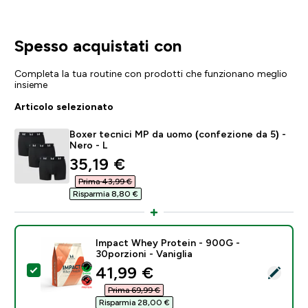
Spesso acquistati con
Completa la tua routine con prodotti che funzionano meglio
insieme
Articolo selezionato
Boxer tecnici MP da uomo (confezione da 5) -
Nero - L
discounted price
35,19 €‎
Prima 43,99 €‎
Risparmia 8,80 €‎
Impact Whey Protein - 900G -
30porzioni - Vaniglia
discounted price
41,99 €‎
Seleziona questo prodotto - Impact Whey Protein - 90
Prima 69,99 €‎
Risparmia 28,00 €‎