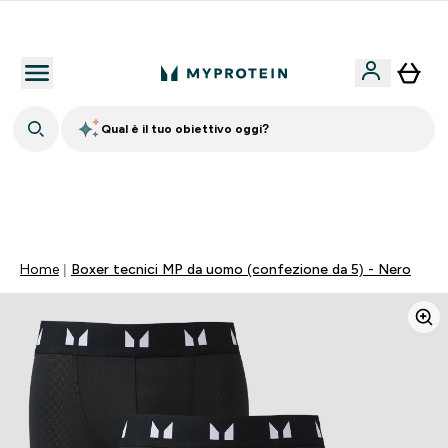
Nuovo Cliente? 15% Extra
Qual è il tuo obiettivo oggi?
🚚 SPEDIZIONE A 1€ QUANDO SPENDI 40€ | SCADE TRA
0 0
:
0 4
:
4 1
:
2 2
Giorni
Ore
Minuti
Secondi
Home
Boxer tecnici MP da uomo (confezione da 5) - Nero