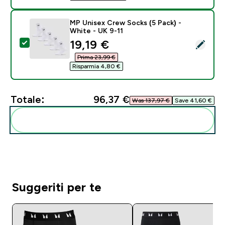
MP Unisex Crew Socks (5 Pack) -
White - UK 9-11
discounted price
19,19 €‎
Seleziona questo prodotto - MP Unisex Crew Socks (5
Prima 23,99 €‎
Risparmia 4,80 €‎
Totale:
96,37 €‎
Was 137,97 €‎
Save 41,60 €‎
Aggiungi alla tua routine
Suggeriti per te