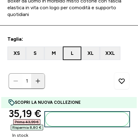
Boxer da uomo in morbido misto cotone con fascia
elastica in vita con logo per comodità e supporto
quotidiani
Taglia:
XS
S
M
L
XL
XXL
SCOPRI LA NUOVA COLLEZIONE
discounted price
35,19 €‎
Aggiungi al carrello
Prima 43,99 €‎
Risparmia 8,80 €‎
In stock