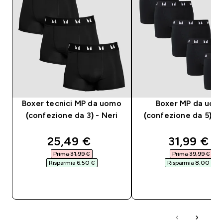
Boxer tecnici MP da uomo
Boxer MP da uom
(confezione da 3) - Neri
(confezione da 5) - 
discounted price
discounte
25,49 €‎
31,99 €‎
Prima 31,99 €‎
Prima 39,99 €‎
Risparmia 6,50 €‎
Risparmia 8,00 €‎
ACQUISTO RAPIDO
ACQUISTO RAPI