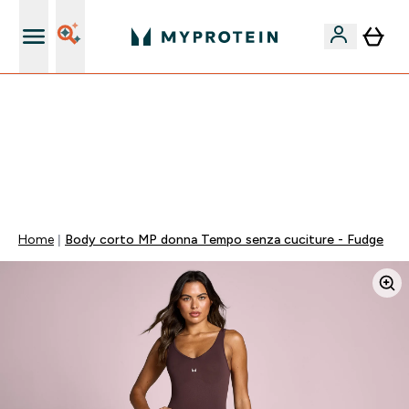
Nuovo Cliente? 15% Extra
55% DI SCONTO SUI PREWORKOUT SELEZIONATI |
SCADE TRA
0 0
:
0 8
:
3 3
:
4 8
Giorni
Ore
Minuti
Secondi
Home
Body corto MP donna Tempo senza cuciture - Fudge