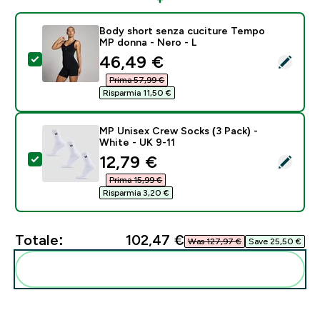
Body short senza cuciture Tempo
MP donna - Nero - L
discounted price
46,49 €‎
Seleziona questo prodotto - Body short senza cucit
Prima 57,99 €‎
Risparmia 11,50 €‎
MP Unisex Crew Socks (3 Pack) -
White - UK 9-11
discounted price
12,79 €‎
Seleziona questo prodotto - MP Unisex Crew Socks (3
Prima 15,99 €‎
Risparmia 3,20 €‎
Totale:
102,47 €‎
Was 127,97 €‎
Save 25,50 €‎
Aggiungi alla tua routine