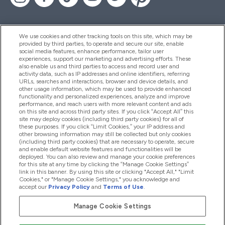
We use cookies and other tracking tools on this site, which may be
provided by third parties, to operate and secure our site, enable
Aiuto & Informazioni
social media features, enhance performance, tailor user
experiences, support our marketing and advertising efforts. These
also enable us and third parties to access and record user and
activity data, such as IP addresses and online identifiers, referring
Prodotti
URLs, searches and interactions, browser and device details, and
other usage information, which may be used to provide enhanced
functionality and personalized experiences, analyze and improve
performance, and reach users with more relevant content and ads
on this site and across third party sites. If you click “Accept All” this
Chi Siamo
site may deploy cookies (including third party cookies) for all of
these purposes. If you click “Limit Cookies,” your IP address and
other browsing information may still be collected but only cookies
(including third party cookies) that are necessary to operate, secure
Fedeltà & Premi
and enable default website features and functionalities will be
deployed. You can also review and manage your cookie preferences
for this site at any time by clicking the “Manage Cookie Settings”
link in this banner. By using this site or clicking "Accept All," "Limit
Cookies," or "Manage Cookie Settings," you acknowledge and
2026 The Hut.com Ltd
accept our
Privacy Policy
and
Terms of Use
.
Manage Cookie Settings