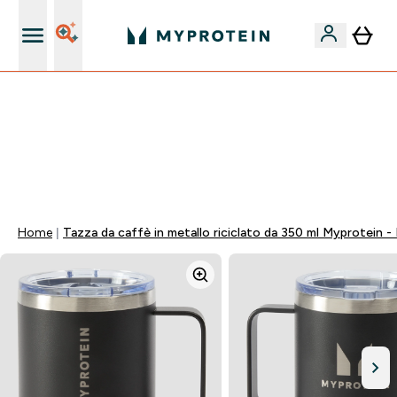
Nuovo Cliente? 15% Extra
15% EXTRA SULLA NUOVA COLLEZIONE DI
ABBIGLIAMENTO | SCADE TRA
0 0
:
1 5
:
1 5
:
4 7
Giorni
Ore
Minuti
Secondi
Home
Tazza da caffè in metallo riciclato da 350 ml Myprotein -