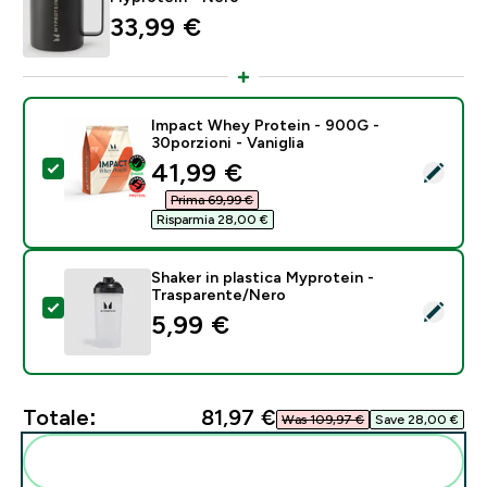
33,99 €‎
Impact Whey Protein - 900G -
30porzioni - Vaniglia
discounted price
41,99 €‎
Seleziona questo prodotto - Impact Whey Protein - 90
Prima 69,99 €‎
Risparmia 28,00 €‎
Shaker in plastica Myprotein -
Trasparente/Nero
Seleziona questo prodotto - Shaker in plastica Mypro
5,99 €‎
Totale:
81,97 €‎
Was 109,97 €‎
Save 28,00 €‎
Aggiungi alla tua routine