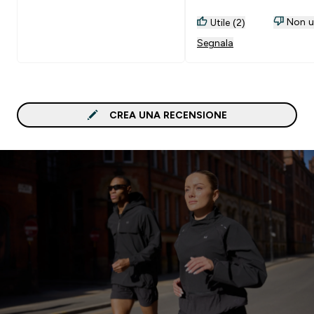
Non ut
Utile (2)
Segnala
CREA UNA RECENSIONE