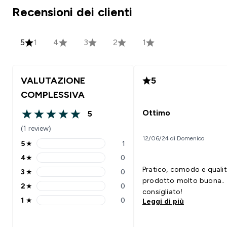
Recensioni dei clienti
5
1
4
3
2
1
VALUTAZIONE
5
COMPLESSIVA
Ottimo
5
5 out of 5 stars
(1 review)
12/06/24 di Domenico
5
★
1
5 stars rating 1 reviews
4
★
0
4 stars rating 0 reviews
Pratico, comodo e qualit
3
★
0
3 stars rating 0 reviews
prodotto molto buona..
2
★
0
2 stars rating 0 reviews
consigliato!
1
★
0
Leggi di più
1 stars rating 0 reviews