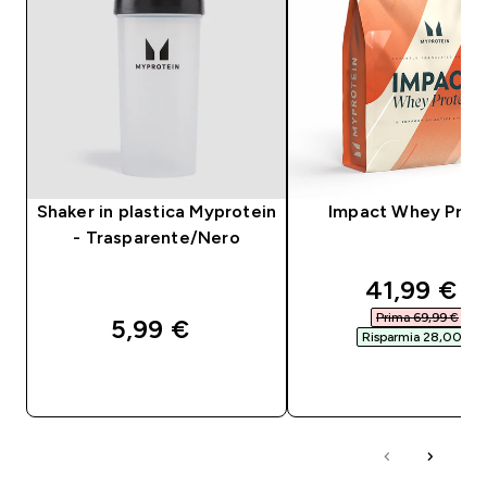
Shaker in plastica Myprotein
Impact Whey Prot
- Trasparente/Nero
discounte
41,99 €‎
Prima 69,99 €‎
5,99 €‎
Risparmia 28,00 €‎
ACQUISTO RAPIDO
ACQUISTO RAPI