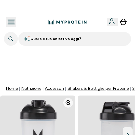
Nuovo Cliente? 15% Extra
Qual è il tuo obiettivo oggi?
15% EXTRA SULLA NUOVA COLLEZIONE DI
ABBIGLIAMENTO | SCADE TRA
0 0
:
1 4
:
4 5
:
0 2
Giorni
Ore
Minuti
Secondi
Home
Nutrizione
Accessori
Shakers & Bottiglie per Proteine
S