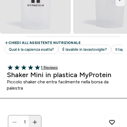
1 customer reviews
1 Reviews
5 out of 5 stars
Shaker Mini in plastica MyProtein
Piccolo shaker che entra facilmente nella borsa da
palestra