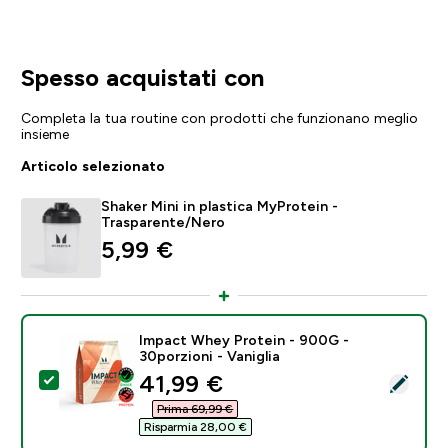
Spesso acquistati con
Completa la tua routine con prodotti che funzionano meglio
insieme
Articolo selezionato
Shaker Mini in plastica MyProtein -
Trasparente/Nero
5,99 €‎
Impact Whey Protein - 900G -
30porzioni - Vaniglia
discounted price
41,99 €‎
Seleziona questo prodotto - Impact Whey Protein - 90
Prima 69,99 €‎
Risparmia 28,00 €‎