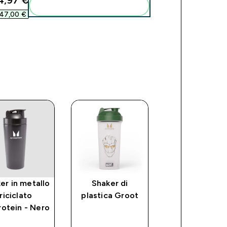
4,97 €‎
Aggiungi alla tua routine
47,00 €‎
er in metallo
Shaker di
Cofanetto
riciclato
plastica Groot
Thanos MARV
otein - Nero
in Edizione
Limitata