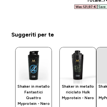
Totale:
7
Was 121,97 €‎
Save 
Suggeriti per te
Shaker in metallo
Shaker in metallo
Shak
Fantastici
riciclato Hulk
-
Quattro
Myprotein - Nero
MyPr
Nero
Myprotein - Nero