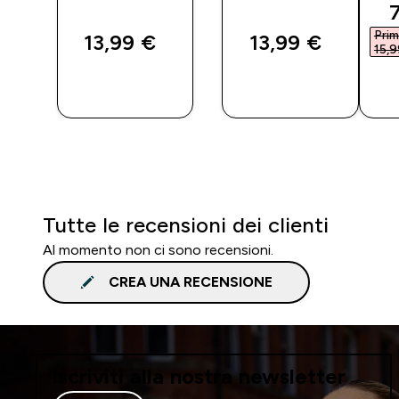
d
7
Prim
13,99 €‎
13,99 €‎
15,9
O
ACQUISTO
ACQUISTO
RAPIDO
RAPIDO
Tutte le recensioni dei clienti
Al momento non ci sono recensioni.
CREA UNA RECENSIONE
Iscriviti alla nostra newsletter