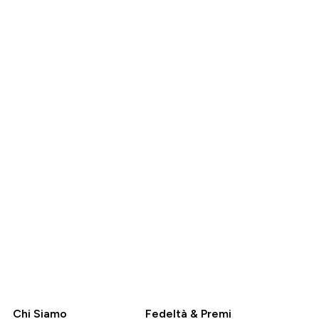
ed price
mia
23,99 €‎
O
ACQUISTO
RAPIDO
Chi Siamo
Fedeltà & Premi