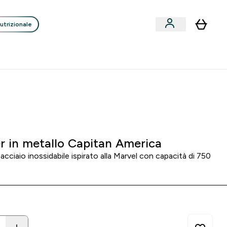
utrizionale
Clienti
Liquidazione
Consigli degli Esperti
nack submenu
i submenu
Enter Consigli de
⌄
p
15€ per ogni Nuovo Amico
0 0
:
0 9
:
0 3
:
5 6
A
Giorni
Ore
Minuti
Secondi
r in metallo Capitan America
 acciaio inossidabile ispirato alla Marvel con capacità di 750