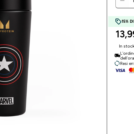
15% D
13,9
In stoc
L’ordi
dell’or
Resi en