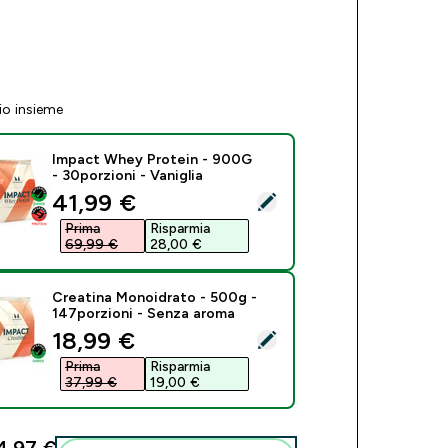
io insieme
Impact Whey Protein - 900G
- 30porzioni - Vaniglia
discounted price
41,99 €‎
eziona questo prodotto - Impact Whey Protein - 900G - 30porzi
Prima
Risparmia
69,99 €‎
28,00 €‎
Creatina Monoidrato - 500g -
147porzioni - Senza aroma
discounted price
18,99 €‎
eziona questo prodotto - Creatina Monoidrato - 500g - 147por
Prima
Risparmia
37,99 €‎
19,00 €‎