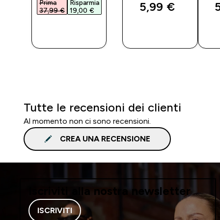
Prima
Risparmia
5,99 €‎
5
37,99 €‎
19,00 €‎
O
ACQUISTO
ACQUISTO
RAPIDO
RAPIDO
Tutte le recensioni dei clienti
Al momento non ci sono recensioni.
CREA UNA RECENSIONE
Iscriviti alla nostra newsletter
ISCRIVITI