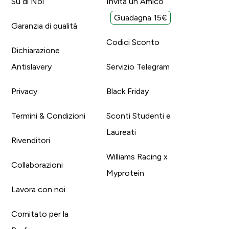
Su di Noi
Invita un Amico
Guadagna 15€
Garanzia di qualità
Codici Sconto
Dichiarazione
Antislavery
Servizio Telegram
Privacy
Black Friday
Termini & Condizioni
Sconti Studenti e
Laureati
Rivenditori
Williams Racing x
Collaborazioni
Myprotein
Lavora con noi
Comitato per la