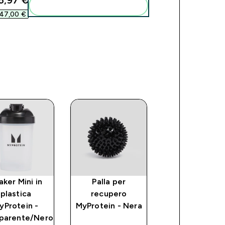
6,97 €‎
Aggiungi alla tua routine
47,00 €‎
aker Mini in
Palla per
Impact Whe
plastica
recupero
Isolate
yProtein -
MyProtein - Nera
discount
59,99 €‎
parente/Nero