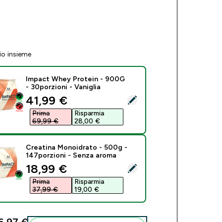
io insieme
Impact Whey Protein - 900G
- 30porzioni - Vaniglia
discounted price
41,99 €‎
eziona questo prodotto - Impact Whey Protein - 900G - 30porzi
Prima
Risparmia
69,99 €‎
28,00 €‎
Creatina Monoidrato - 500g -
147porzioni - Senza aroma
discounted price
18,99 €‎
eziona questo prodotto - Creatina Monoidrato - 500g - 147por
Prima
Risparmia
37,99 €‎
19,00 €‎