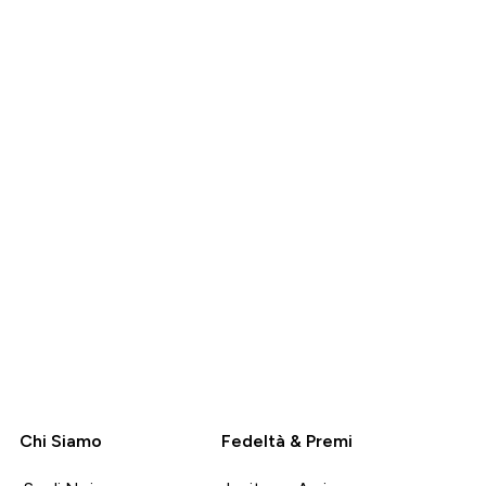
mia
Prima
Risparmia
€‎
49,99 €‎
10,00 €‎
O
ACQUISTO
RAPIDO
Chi Siamo
Fedeltà & Premi