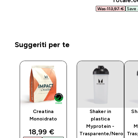
Totale:
6
Was 113,97 €‎
Save 
Suggeriti per te
Creatina
Shaker in
Sh
o
Monoidrato
plastica
ti
Myprotein -
M
discounted price
18,99 €‎
ere
Trasparente/Nero
Tras