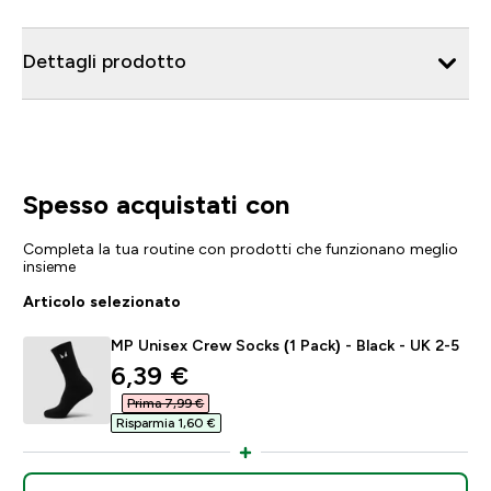
Dettagli prodotto
Spesso acquistati con
Completa la tua routine con prodotti che funzionano meglio
insieme
Articolo selezionato
MP Unisex Crew Socks (1 Pack) - Black - UK 2-5
discounted price
6,39 €‎
Prima 7,99 €‎
Risparmia 1,60 €‎