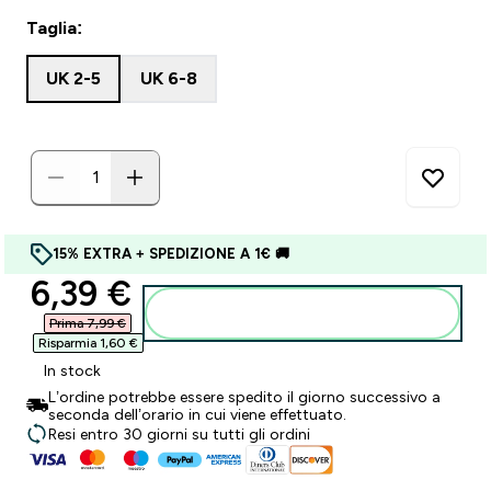
Taglia:
UK 2-5
UK 6-8
15% EXTRA + SPEDIZIONE A 1€ 🚚
discounted price
6,39 €‎
Aggiungi al carrello
Prima 7,99 €‎
Risparmia 1,60 €‎
In stock
L’ordine potrebbe essere spedito il giorno successivo a
seconda dell’orario in cui viene effettuato.
Resi entro 30 giorni su tutti gli ordini