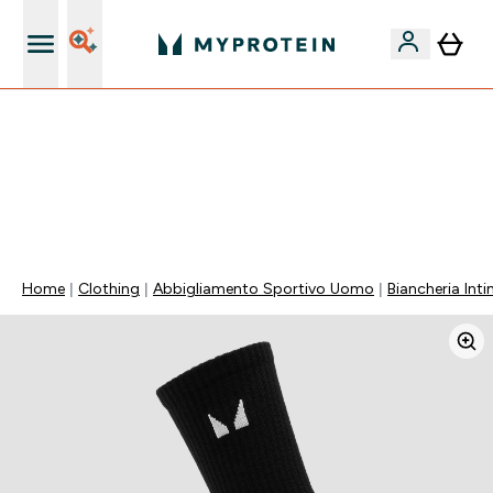
Nuovo Cliente? 15% Extra
15% EXTRA SULLA NUOVA COLLEZIONE DI
ABBIGLIAMENTO | SCADE TRA
0 0
:
0 5
:
4 3
:
2 5
Giorni
Ore
Minuti
Secondi
Home
Clothing
Abbigliamento Sportivo Uomo
Biancheria Int