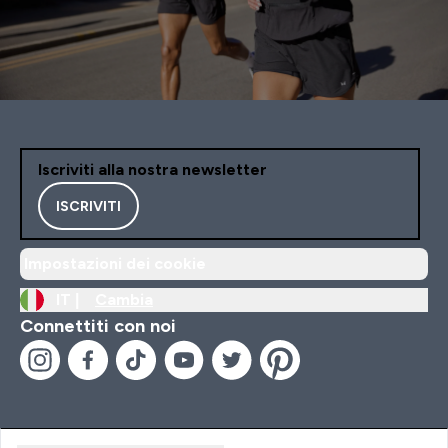
Iscriviti alla nostra newsletter
ISCRIVITI
Impostazioni dei cookie
IT |
Cambia
Connettiti con noi