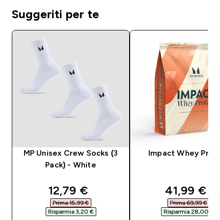
Suggeriti per te
MP Unisex Crew Socks (3
Impact Whey Prot
Pack) - White
discounted price
discounte
12,79 €‎
41,99 €‎
Prima 15,99 €‎
Prima 69,99 €‎
Risparmia 3,20 €‎
Risparmia 28,00 €‎