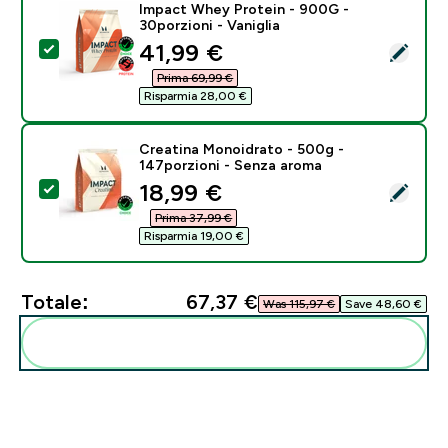
Impact Whey Protein - 900G -
30porzioni - Vaniglia
discounted price
41,99 €‎
Seleziona questo prodotto - Impact Whey Protein - 90
Prima 69,99 €‎
Risparmia 28,00 €‎
Creatina Monoidrato - 500g -
147porzioni - Senza aroma
discounted price
18,99 €‎
Seleziona questo prodotto - Creatina Monoidrato - 5
Prima 37,99 €‎
Risparmia 19,00 €‎
Totale:
67,37 €‎
Was 115,97 €‎
Save 48,60 €‎
Aggiungi alla tua routine