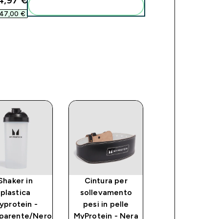
4,97 €‎
Aggiungi alla tua routine
47,00 €‎
Shaker in
Cintura per
Paralette
plastica
sollevamento
Myprotein - N
yprotein -
pesi in pelle
ce
parente/Nero
MyProtein - Nera