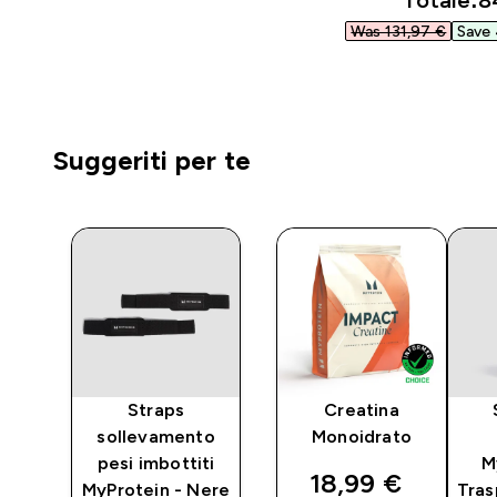
Totale:
8
Was 131,97 €‎
Save 
Suggeriti per te
y
Straps
Creatina
sollevamento
Monoidrato
pesi imbottiti
M
ed price
discounted pri
18,99 €‎
MyProtein - Nere
Tras