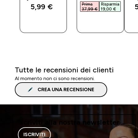
mia
Prima
Risparmia
5,99 €‎
5
€‎
37,99 €‎
19,00 €‎
O
ACQUISTO
ACQUISTO
RAPIDO
RAPIDO
Tutte le recensioni dei clienti
Al momento non ci sono recensioni.
CREA UNA RECENSIONE
Iscriviti alla nostra newsletter
ISCRIVITI