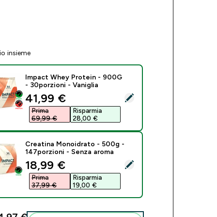
io insieme
Impact Whey Protein - 900G
- 30porzioni - Vaniglia
discounted price
41,99 €‎
eziona questo prodotto - Impact Whey Protein - 900G - 30porzi
Prima
Risparmia
69,99 €‎
28,00 €‎
Creatina Monoidrato - 500g -
147porzioni - Senza aroma
discounted price
18,99 €‎
eziona questo prodotto - Creatina Monoidrato - 500g - 147por
Prima
Risparmia
37,99 €‎
19,00 €‎