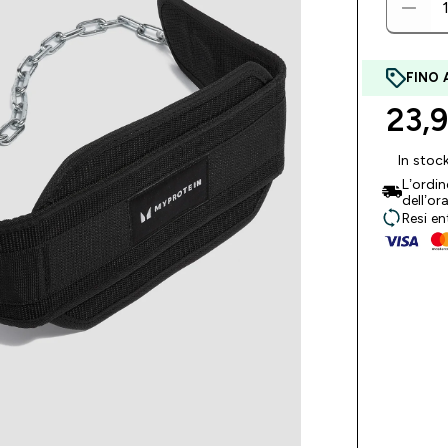
FINO 
23,9
In stoc
L’ordi
dell’or
Resi en