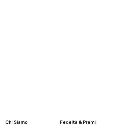
Prima
Risparmia
104,99 €‎
45,00 €‎
O
ACQUISTO
RAPIDO
Chi Siamo
Fedeltà & Premi