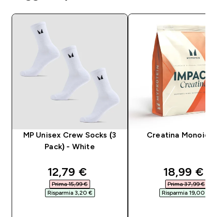
MP Unisex Crew Socks (3
Creatina Monoidra
Pack) - White
discounted price
discounte
12,79 €‎
18,99 €‎
Prima 15,99 €‎
Prima 37,99 €‎
Risparmia 3,20 €‎
Risparmia 19,00 €‎
ACQUISTO RAPIDO
ACQUISTO RAPI