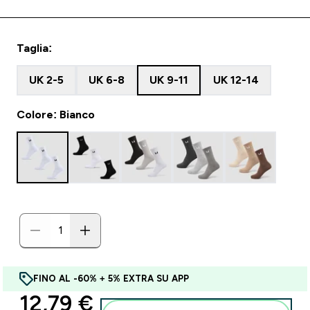
Taglia:
UK 2-5
UK 6-8
UK 9-11
UK 12-14
Colore: Bianco
FINO AL -60% + 5% EXTRA SU APP
discounted price
12,79 €‎