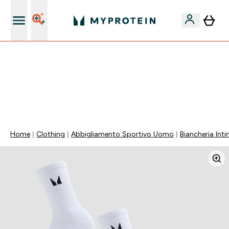
Nuovo Cliente? 15% Extra
55% DI SCONTO SUI PREWORKOUT SELEZIONATI |
SCADE TRA
0 0
:
0 2
:
1 0
:
1 6
Giorni
Ore
Minuti
Secondi
Home
Clothing
Abbigliamento Sportivo Uomo
Biancheria Int