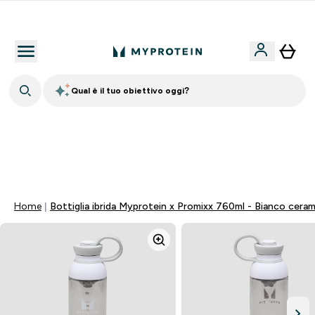
Nuovo Cliente? 15% Extra
Qual è il tuo obiettivo oggi?
⚡ SCIROPPO SENZA ZUCCHERI GRATIS DA 65€ | FINO
AL -60% SU QUASI TUTTO | SCADE TRA
0 0
:
0 7
:
3 5
:
3 7
Giorni
Ore
Minuti
Secondi
Home
Bottiglia ibrida Myprotein x Promixx 760ml - Bianco ceram