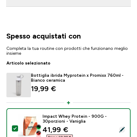
Spesso acquistati con
Completa la tua routine con prodotti che funzionano meglio
insieme
Articolo selezionato
Bottiglia ibrida Myprotein x Promixx 760ml -
Bianco ceramica
19,99 €‎
Impact Whey Protein - 900G -
30porzioni - Vaniglia
discounted price
41,99 €‎
Seleziona questo prodotto - Impact Whey Protein - 90