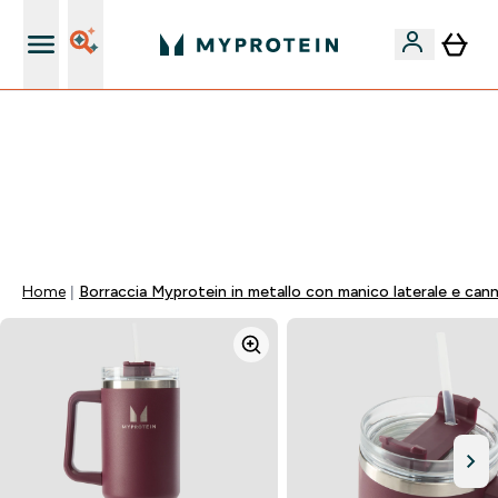
Nuovo Cliente? 15% Extra
60% DI SCONTO SULLA LINEA DI ASHWAGANDHA |
SCADE TRA
0 0
:
0 8
:
3 3
:
3 0
Giorni
Ore
Minuti
Secondi
Home
Borraccia Myprotein in metallo con manico laterale e can