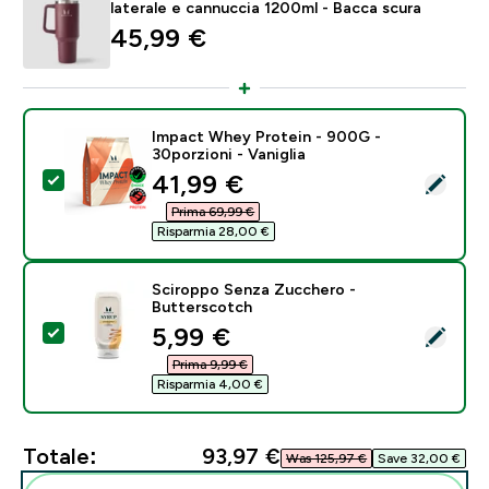
laterale e cannuccia 1200ml - Bacca scura
45,99 €‎
Impact Whey Protein - 900G -
30porzioni - Vaniglia
discounted price
41,99 €‎
Seleziona questo prodotto - Impact Whey Protein - 90
Prima 69,99 €‎
Risparmia 28,00 €‎
Sciroppo Senza Zucchero -
Butterscotch
discounted price
5,99 €‎
Seleziona questo prodotto - Sciroppo Senza Zuccher
Prima 9,99 €‎
Risparmia 4,00 €‎
Totale:
93,97 €‎
Was 125,97 €‎
Save 32,00 €‎