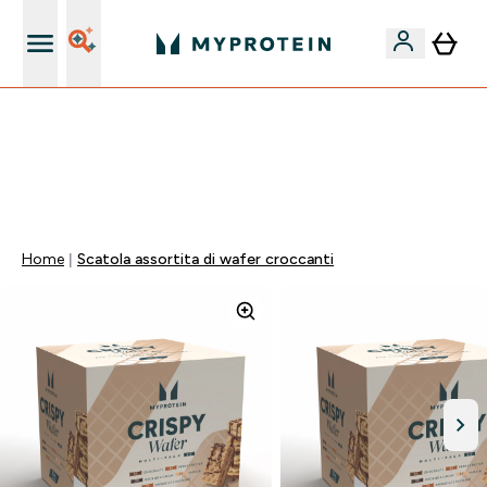
Nuovo Cliente? 15% Extra
🚚 SPEDIZIONE A 1€ QUANDO SPENDI 40€ | SCADE TRA
0 0
:
0 2
:
1 8
:
0 3
Giorni
Ore
Minuti
Secondi
Home
Scatola assortita di wafer croccanti