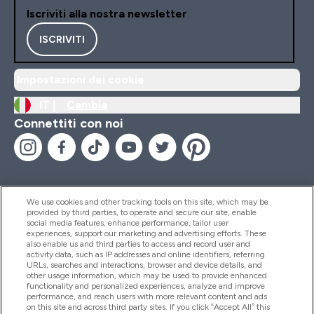
Iscriviti alla nostra newsletter
ISCRIVITI
Impostazioni dei cookie
IT |
Cambia
Connettiti con noi
We use cookies and other tracking tools on this site, which may be
provided by third parties, to operate and secure our site, enable
Aiuto & Informazioni
social media features, enhance performance, tailor user
experiences, support our marketing and advertising efforts. These
also enable us and third parties to access and record user and
activity data, such as IP addresses and online identifiers, referring
Prodotti
URLs, searches and interactions, browser and device details, and
other usage information, which may be used to provide enhanced
functionality and personalized experiences, analyze and improve
performance, and reach users with more relevant content and ads
on this site and across third party sites. If you click “Accept All” this
Chi Siamo