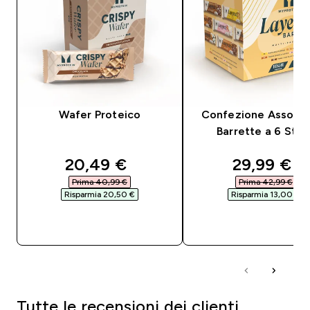
Wafer Proteico
Confezione Assortit
Barrette a 6 Strat
discounted price
discounte
20,49 €‎
29,99 €‎
Prima 40,99 €‎
Prima 42,99 €‎
Risparmia 20,50 €‎
Risparmia 13,00 €‎
ACQUISTO RAPIDO
ACQUISTO RAPI
Tutte le recensioni dei clienti