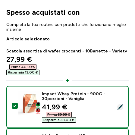
Spesso acquistati con
Completa la tua routine con prodotti che funzionano meglio
insieme
Articolo selezionato
Scatola assortita di wafer croccanti - 10Barrette - Variety
discounted price
27,99 €‎
Prima 40,99 €‎
Risparmia 13,00 €‎
Impact Whey Protein - 900G -
30porzioni - Vaniglia
discounted price
41,99 €‎
Seleziona questo prodotto - Impact Whey Protein - 90
Prima 69,99 €‎
Risparmia 28,00 €‎