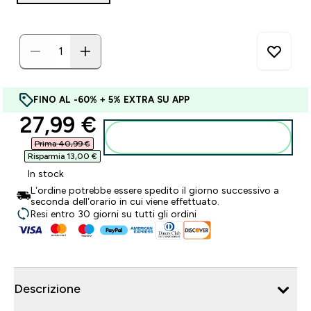
FINO AL -60% + 5% EXTRA SU APP
discounted price
27,99 €‎
Aggiungi al carrello
Prima 40,99 €‎
Risparmia 13,00 €‎
In stock
L’ordine potrebbe essere spedito il giorno successivo a
seconda dell’orario in cui viene effettuato.
Resi entro 30 giorni su tutti gli ordini
Descrizione