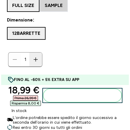
FULL SIZE
SAMPLE
Dimensione:
12BARRETTE
FINO AL -60% + 5% EXTRA SU APP
discounted price
18,99 €‎
Aggiungi al carrello
Prima 26,99 €‎
Risparmia 8,00 €‎
In stock
L’ordine potrebbe essere spedito il giorno successivo a
seconda dell’orario in cui viene effettuato.
Resi entro 30 giorni su tutti gli ordini