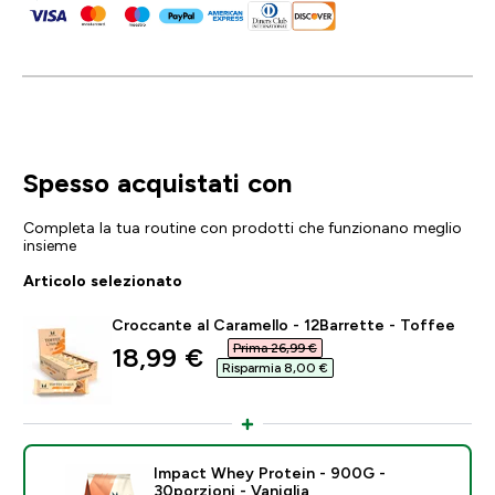
Spesso acquistati con
Completa la tua routine con prodotti che funzionano meglio
insieme
Articolo selezionato
Croccante al Caramello - 12Barrette - Toffee
Prima 26,99 €‎
discounted price
18,99 €‎
Risparmia 8,00 €‎
Impact Whey Protein - 900G -
30porzioni - Vaniglia