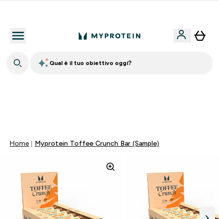
Nuovo Cliente? 15% Extra
Qual è il tuo obiettivo oggi?
15% EXTRA SULLA NUOVA COLLEZIONE DI
ABBIGLIAMENTO | SCADE TRA
0 0
:
0 1
:
5 0
:
5 0
Giorni
Ore
Minuti
Secondi
Home
Myprotein Toffee Crunch Bar (Sample)