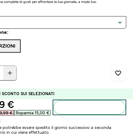
 completa di gusti per affrontare la tua giornata, a modo tuo.
one:
RZIONI
I SCONTO SUI SELEZIONATI
ounted price
9 €‎
Aggiungi al carrello
9,99 €‎
Risparmia 15,00 €‎
k
ne potrebbe essere spedito il giorno successivo a seconda
ario in cui viene effettuato.