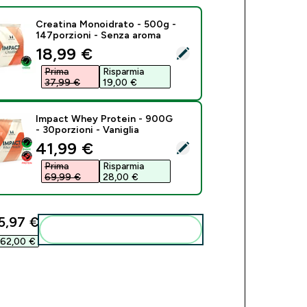
Creatina Monoidrato - 500g -
147porzioni - Senza aroma
discounted price
18,99 €‎
eziona questo prodotto - Creatina Monoidrato - 500g - 147por
Prima
Risparmia
37,99 €‎
19,00 €‎
Impact Whey Protein - 900G
- 30porzioni - Vaniglia
discounted price
41,99 €‎
eziona questo prodotto - Impact Whey Protein - 900G - 30porzi
Prima
Risparmia
69,99 €‎
28,00 €‎
5,97 €‎
Aggiungi alla tua routine
62,00 €‎