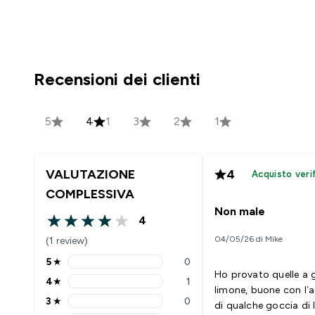
Recensioni dei clienti
5
4
1
3
2
1
VALUTAZIONE
4
Acquisto veri
COMPLESSIVA
Non male
4
4 out of 5 stars
04/05/26 di Mike
(1 review)
5
★
0
5 stars rating 0 reviews
Ho provato quelle a 
4
★
1
4 stars rating 1 reviews
limone, buone con l’
3
★
0
di qualche goccia di
3 stars rating 0 reviews