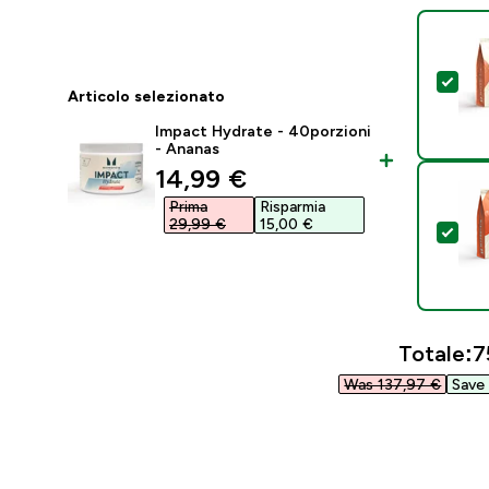
Sel
Articolo selezionato
Impact Hydrate - 40porzioni
- Ananas
discounted price
14,99 €‎
Prima
Risparmia
29,99 €‎
15,00 €‎
Sel
Totale:
7
Was 137,97 €‎
Save 