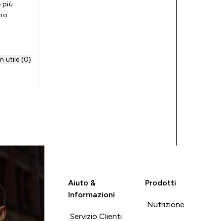
 più
umo
 e riesco
nza
erenza
per
 utile (0)
ssime
Aiuto &
Prodotti
Informazioni
Nutrizione
Servizio Clienti