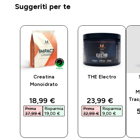
Suggeriti per te
-
Creatina
THE Electro
Monoidrato
M
ed price
discounted price
discounted pri
18,99 €‎
23,99 €‎
Tras
mia
Prima
Risparmia
Prima
Risparmia
5
37,99 €‎
19,00 €‎
32,99 €‎
9,00 €‎
O
ACQUISTO
ACQUISTO
RAPIDO
RAPIDO