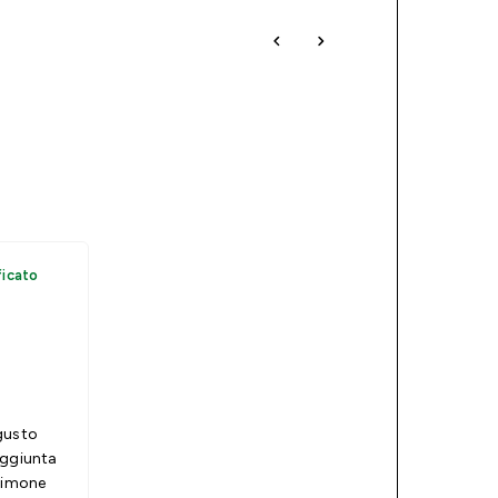
ficato
gusto
aggiunta
 limone