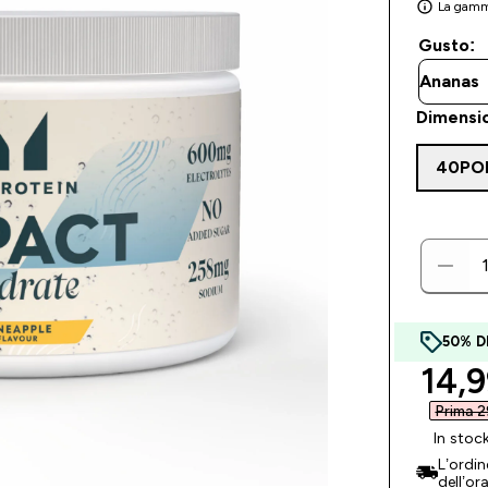
La gamma
Gusto:
Dimensi
40PO
50% D
disc
14,9
Prima 2
In stoc
L’ordi
dell’or