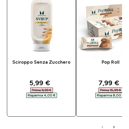
Sciroppo Senza Zucchero
Pop Roll
discounted price
discounte
5,99 €‎
7,99 €‎
Prima 9,99 €‎
Prima 15,99 €‎
Risparmia 4,00 €‎
Risparmia 8,00 €‎
ACQUISTO RAPIDO
ACQUISTO RAPI