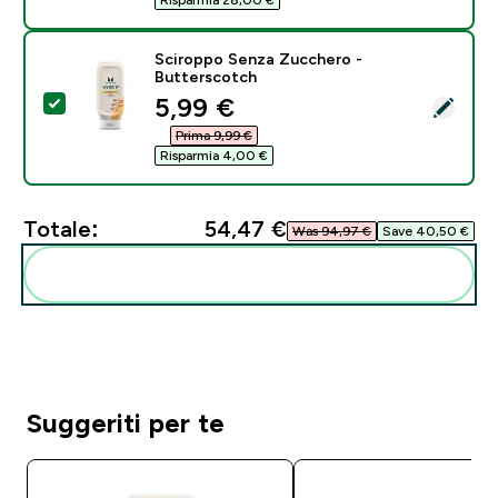
Sciroppo Senza Zucchero -
Butterscotch
discounted price
5,99 €‎
Seleziona questo prodotto - Sciroppo Senza Zuccher
Prima 9,99 €‎
Risparmia 4,00 €‎
Totale:
54,47 €‎
Was 94,97 €‎
Save 40,50 €‎
Aggiungi alla tua routine
Suggeriti per te