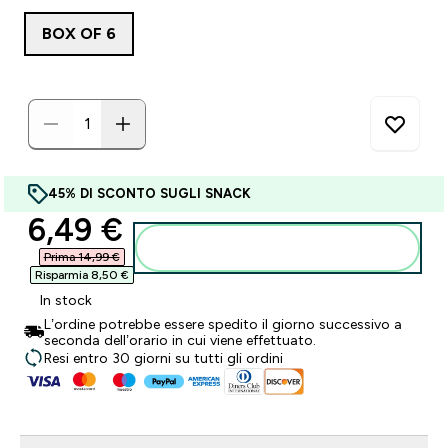
BOX OF 6
45% DI SCONTO SUGLI SNACK
discounted price
6,49 €‎
Aggiungi al carrello
Prima 14,99 €‎
Risparmia 8,50 €‎
In stock
L’ordine potrebbe essere spedito il giorno successivo a
seconda dell’orario in cui viene effettuato.
Resi entro 30 giorni su tutti gli ordini