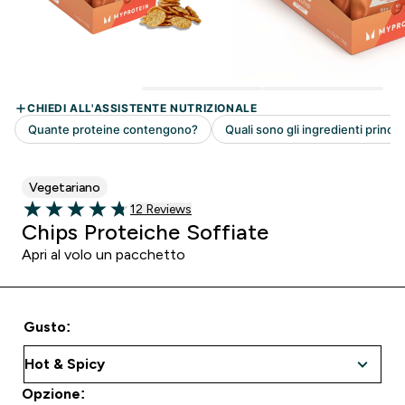
Vegetariano
12 customer reviews
12 Reviews
4.75 out of 5 stars
Chips Proteiche Soffiate
Apri al volo un pacchetto
Gusto:
Opzione: