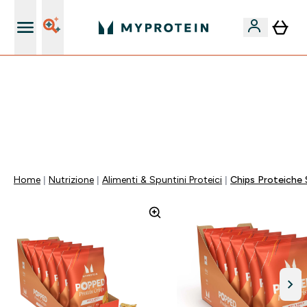
Nuovo Cliente? 15% Extra
60% DI SCONTO SULLA LINEA DI ASHWAGANDHA |
SCADE TRA
0 0
:
1 0
:
0 8
:
2 6
Giorni
Ore
Minuti
Secondi
Home
Nutrizione
Alimenti & Spuntini Proteici
Chips Proteiche 