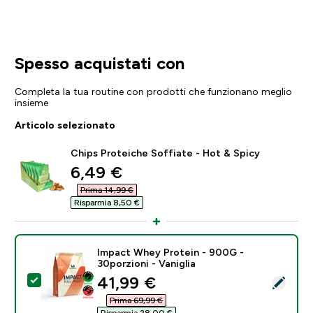
Spesso acquistati con
Completa la tua routine con prodotti che funzionano meglio
insieme
Articolo selezionato
Chips Proteiche Soffiate - Hot & Spicy
discounted price
6,49 €‎
Prima 14,99 €‎
Risparmia 8,50 €‎
Impact Whey Protein - 900G -
30porzioni - Vaniglia
discounted price
41,99 €‎
Seleziona questo prodotto - Impact Whey Protein - 90
Prima 69,99 €‎
Risparmia 28,00 €‎