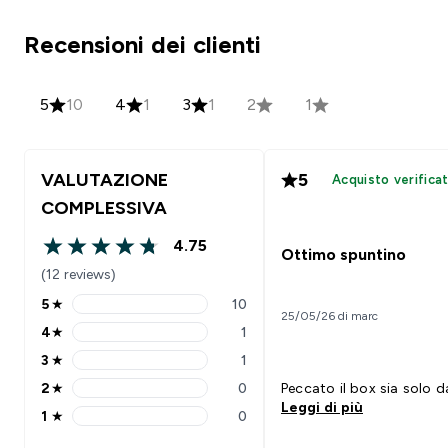
Recensioni dei clienti
5
10
4
1
3
1
2
1
VALUTAZIONE
5
Acquisto verifica
COMPLESSIVA
4.75
Ottimo spuntino
4.75 out of 5 stars
(12 reviews)
5
★
10
5 stars rating 10 reviews
25/05/26 di marc
4
★
1
4 stars rating 1 reviews
3
★
1
3 stars rating 1 reviews
2
★
0
Peccato il box sia solo d
2 stars rating 0 reviews
Leggi di più
1
★
0
1 stars rating 0 reviews