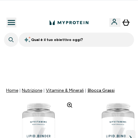
Nuovo Cliente? 15% Extra
Qual è il tuo obiettivo oggi?
60% DI SCONTO SULLA LINEA DI ASHWAGANDHA |
SCADE TRA
0 0
:
0 0
:
3 7
:
4 5
Giorni
Ore
Minuti
Secondi
Home
Nutrizione
Vitamine & Minerali
Blocca Grassi