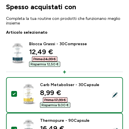
Spesso acquistati con
Completa la tua routine con prodotti che funzionano meglio
insieme
Articolo selezionato
Blocca Grassi - 30Compresse
discounted price
12,49 €‎
Prima 24,99 €‎
Risparmia 12,50 €‎
Carb Metaboliser - 30Capsule
discounted price
8,99 €‎
Seleziona questo prodotto - Carb Metaboliser - 30Ca
Prima 17,99 €‎
Risparmia 9,00 €‎
Thermopure - 90Capsule
discounted price
16,49 €‎