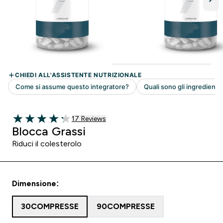
17 customer reviews
17 Reviews
4.24 out of 5 stars
Blocca Grassi
Riduci il colesterolo
Dimensione:
30COMPRESSE
90COMPRESSE