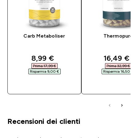
Carb Metaboliser
Thermopure
discounted price
discounte
8,99 €‎
16,49 €‎
Prima 17,99 €‎
Prima 32,99 €‎
Risparmia 9,00 €‎
Risparmia 16,50 €‎
ACQUISTO RAPIDO
ACQUISTO RAPI
Recensioni dei clienti