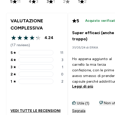
5
11
4
3
3
1
2
1
2
VALUTAZIONE
5
Acquisto verifica
COMPLESSIVA
Super efficaci (anche
4.24
troppo)
4.24 out of 5 stars
(17 reviews)
31/05/24 di ERIKA
5
★
11
5 stars rating 11 reviews
Ho appena aggiunto al
4
★
3
4 stars rating 3 reviews
carrello la mia terza
3
★
1
3 stars rating 1 reviews
confezione, con le prime
2
★
0
avevo smesso di prender
2 stars rating 0 reviews
1
★
2
capsule perché addirittur
1 stars rating 2 reviews
Leggi di più
colesterolo era diventat
troppo basso 😅 Aiutan
tantissimo anche ehm, a
Non ut
Utile (1)
smaltire il pasto diciamo
Personalmente le prendo
VEDI TUTTE LE RECENSIONI
Segnala