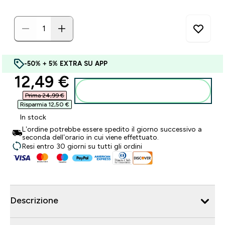
-50% + 5% EXTRA SU APP
discounted price
12,49 €‎
Aggiungi al carrello
Prima 24,99 €‎
Risparmia 12,50 €‎
In stock
L’ordine potrebbe essere spedito il giorno successivo a
seconda dell’orario in cui viene effettuato.
Resi entro 30 giorni su tutti gli ordini
Descrizione