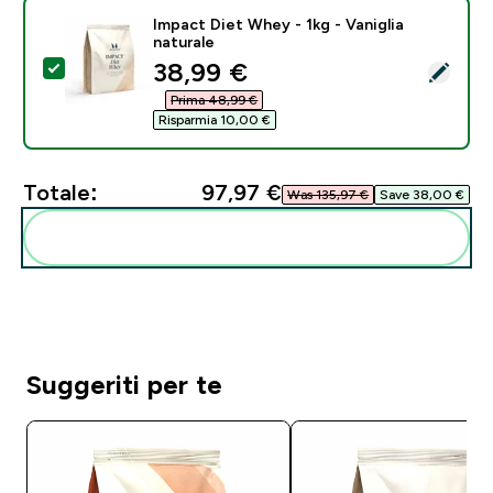
Impact Diet Whey - 1kg - Vaniglia
naturale
discounted price
38,99 €‎
Seleziona questo prodotto - Impact Diet Whey - 1kg - 
Prima 48,99 €‎
Risparmia 10,00 €‎
Totale:
97,97 €‎
Was 135,97 €‎
Save 38,00 €‎
Aggiungi alla tua routine
Suggeriti per te