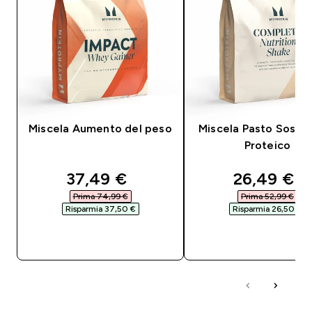
Miscela Aumento del peso
Miscela Pasto Sostit
Proteico
discounted price
discounte
37,49 €‎
26,49 €‎
Prima 74,99 €‎
Prima 52,99 €‎
Risparmia 37,50 €‎
Risparmia 26,50 €‎
ACQUISTO RAPIDO
ACQUISTO RAPI