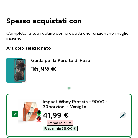
Spesso acquistati con
Completa la tua routine con prodotti che funzionano meglio
insieme
Articolo selezionato
Guida per la Perdita di Peso
16,99 €‎
Impact Whey Protein - 900G -
30porzioni - Vaniglia
discounted price
41,99 €‎
Seleziona questo prodotto - Impact Whey Protein - 90
Prima 69,99 €‎
Risparmia 28,00 €‎