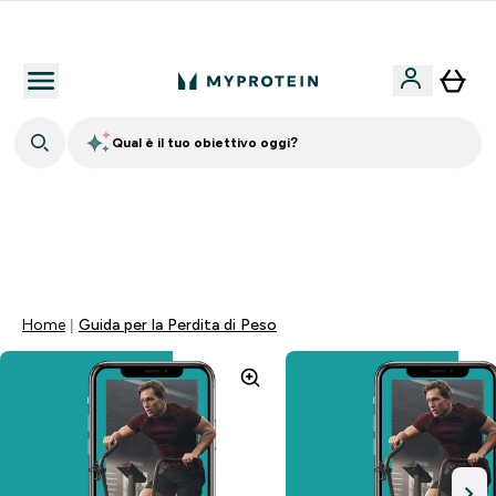
Nuovo Cliente? 15% Extra
Qual è il tuo obiettivo oggi?
15% EXTRA SULLA NUOVA COLLEZIONE DI
ABBIGLIAMENTO | SCADE TRA
0 0
:
1 7
:
3 1
:
0 8
Giorni
Ore
Minuti
Secondi
Home
Guida per la Perdita di Peso