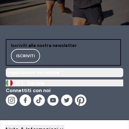
Iscriviti alla nostra newsletter
ISCRIVITI
Impostazioni dei cookie
IT |
Cambia
Connettiti con noi