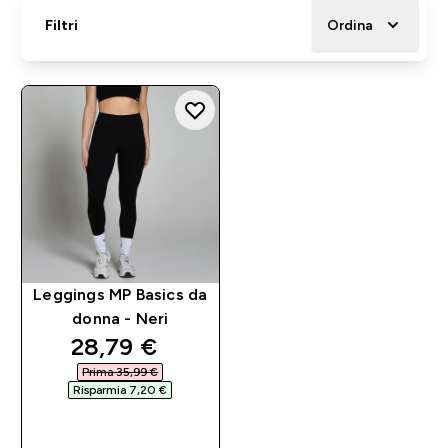
Filtri
Ordina
Leggings MP Basics da
donna - Neri
discounted price
28,79 €‎
Prima 35,99 €‎
Risparmia 7,20 €‎
ACQUISTO
RAPIDO