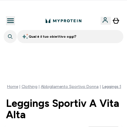
Nuovo Cliente? 15% Extra
Qual è il tuo obiettivo oggi?
15% EXTRA SULLA NUOVA COLLEZIONE DI
ABBIGLIAMENTO | SCADE TRA
0 0
:
2 1
:
0 4
:
1 6
Giorni
Ore
Minuti
Secondi
Home
Clothing
Abbigliamento Sportivo Donna
Leggings Spor
Leggings Sportiv A Vita
Alta