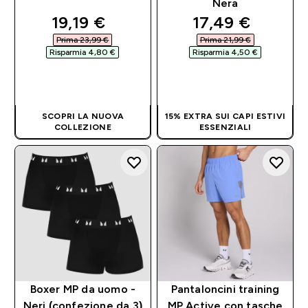
Nera
discounted price
discounted pri
19,19 €‎
17,49 €‎
Prima 23,99 €‎
Prima 21,99 €‎
Risparmia 4,80 €‎
Risparmia 4,50 €‎
ACQUISTO
ACQUISTO
RAPIDO
RAPIDO
SCOPRI LA NUOVA
15% EXTRA SUI CAPI ESTIVI
COLLEZIONE
ESSENZIALI
Boxer MP da uomo -
Pantaloncini training
Neri (confezione da 3)
MP Active con tasche