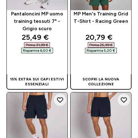
Pantaloncini MP uomo
MP Men's Training Grid
training tessuti 7" -
T-Shirt - Racing Green
Grigio scuro
discounted price
discounted pri
25,49 €‎
20,79 €‎
Prima 31,99 €‎
Prima 25,99 €‎
Risparmia 6,50 €‎
Risparmia 5,20 €‎
ACQUISTO
ACQUISTO
RAPIDO
RAPIDO
15% EXTRA SUI CAPI ESTIVI
SCOPRI LA NUOVA
ESSENZIALI
COLLEZIONE