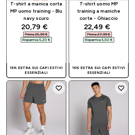
T-shirt a manica corta
T-shirt uomo MP
MP uomo training - Blu
training a maniche
navy scuro
corte - Ghiaccio
discounted price
discounted pri
20,79 €‎
22,49 €‎
Prima 25,99 €‎
Prima 27,99 €‎
Risparmia 5,20 €‎
Risparmia 5,50 €‎
ACQUISTO
ACQUISTO
RAPIDO
RAPIDO
15% EXTRA SUI CAPI ESTIVI
15% EXTRA SUI CAPI ESTIVI
ESSENZIALI
ESSENZIALI