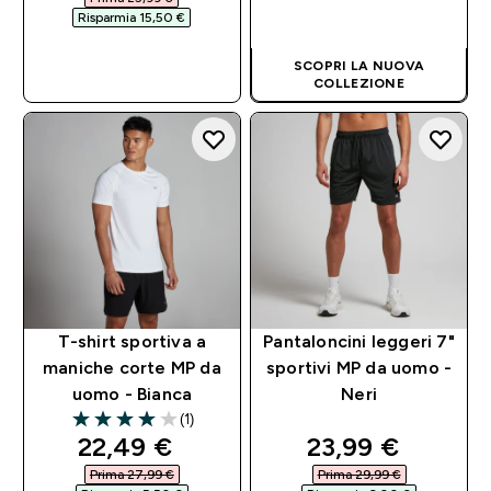
ACQUISTO
Risparmia 15,50 €‎
RAPIDO
ACQUISTO
SCOPRI LA NUOVA
RAPIDO
COLLEZIONE
T-shirt sportiva a
Pantaloncini leggeri 7"
maniche corte MP da
sportivi MP da uomo -
uomo - Bianca
Neri
(1)
4 out of 5 stars
discounted price
discounted pri
22,49 €‎
23,99 €‎
Prima 27,99 €‎
Prima 29,99 €‎