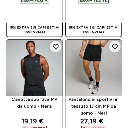
Risparmia 5,50 €‎
Risparmia 6,00 €‎
ACQUISTO
ACQUISTO
RAPIDO
RAPIDO
15% EXTRA SUI CAPI ESTIVI
15% EXTRA SUI CAPI ESTIVI
ESSENZIALI
ESSENZIALI
Canotta sportiva MP
Pantaloncini sportivi in
da uomo - Nera
tessuto 13 cm MP da
uomo - Neri
discounted price
discounted pri
19,19 €‎
27,19 €‎