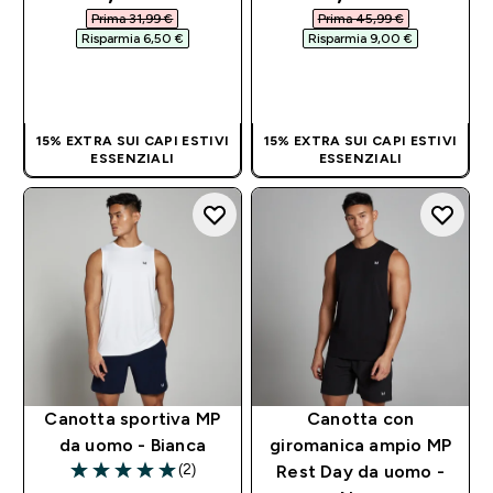
Prima 31,99 €‎
Prima 45,99 €‎
Risparmia 6,50 €‎
Risparmia 9,00 €‎
ACQUISTO
ACQUISTO
RAPIDO
RAPIDO
15% EXTRA SUI CAPI ESTIVI
15% EXTRA SUI CAPI ESTIVI
ESSENZIALI
ESSENZIALI
Canotta sportiva MP
Canotta con
da uomo - Bianca
giromanica ampio MP
(2)
Rest Day da uomo -
5 out of 5 stars