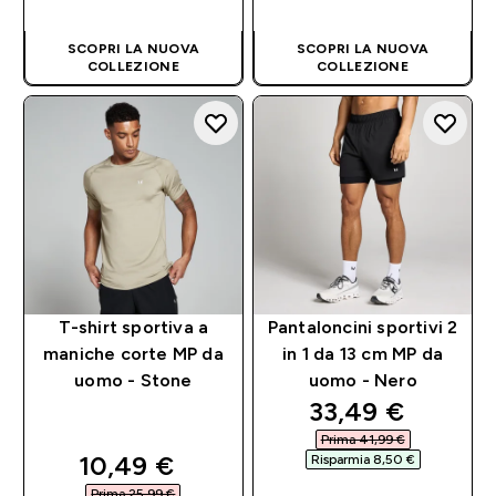
RAPIDO
RAPIDO
SCOPRI LA NUOVA
SCOPRI LA NUOVA
COLLEZIONE
COLLEZIONE
T-shirt sportiva a
Pantaloncini sportivi 2
maniche corte MP da
in 1 da 13 cm MP da
uomo - Stone
uomo - Nero
discounted pri
33,49 €‎
Prima 41,99 €‎
discounted price
10,49 €‎
Risparmia 8,50 €‎
Prima 25,99 €‎