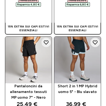
Prima 23,99 €‎
Prima 33,99 €‎
Risparmia 4,80 €‎
Risparmia 6,80 €‎
ACQUISTO
ACQUISTO
RAPIDO
RAPIDO
15% EXTRA SUI CAPI ESTIVI
15% EXTRA SUI CAPI ESTIVI
ESSENZIALI
ESSENZIALI
Pantaloncini da
Short 2 in 1 MP Hybrid
allenamento tessuti
uomo 5" - Blu slavato
MP uomo 7" - Nero
discounted price
discounted pri
25,49 €‎
36,99 €‎