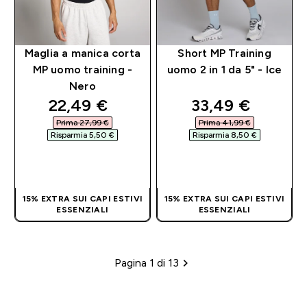
Maglia a manica corta
Short MP Training
MP uomo training -
uomo 2 in 1 da 5" - Ice
Nero
discounted price
discounted pri
22,49 €‎
33,49 €‎
Prima 27,99 €‎
Prima 41,99 €‎
Risparmia 5,50 €‎
Risparmia 8,50 €‎
ACQUISTO
ACQUISTO
RAPIDO
RAPIDO
15% EXTRA SUI CAPI ESTIVI
15% EXTRA SUI CAPI ESTIVI
ESSENZIALI
ESSENZIALI
Pagina 1 di 13
Impaginazione