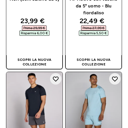
da 5" uomo - Blu
fiordaliso
discounted price
discounted pri
23,99 €‎
22,49 €‎
Prima 29,99 €‎
Prima 27,99 €‎
Risparmia 6,00 €‎
Risparmia 5,50 €‎
ACQUISTO
ACQUISTO
RAPIDO
RAPIDO
SCOPRI LA NUOVA
SCOPRI LA NUOVA
COLLEZIONE
COLLEZIONE