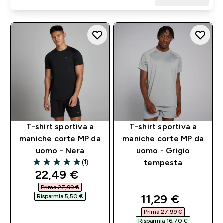
T-shirt sportiva a
T-shirt sportiva a
maniche corte MP da
maniche corte MP da
uomo - Nera
uomo - Grigio
(1)
tempesta
5 out of 5 stars
discounted price
22,49 €‎
Prima 27,99 €‎
discounted pri
11,29 €‎
Risparmia 5,50 €‎
Prima 27,99 €‎
ACQUISTO
Risparmia 16,70 €‎
RAPIDO