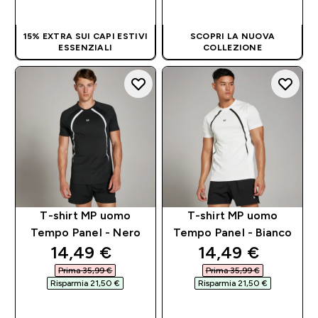
RAPIDO
RAPIDO
15% EXTRA SUI CAPI ESTIVI
SCOPRI LA NUOVA
ESSENZIALI
COLLEZIONE
T-shirt MP uomo
T-shirt MP uomo
Tempo Panel - Nero
Tempo Panel - Bianco
discounted price
discounted pri
14,49 €‎
14,49 €‎
Prima 35,99 €‎
Prima 35,99 €‎
Risparmia 21,50 €‎
Risparmia 21,50 €‎
ACQUISTO
ACQUISTO