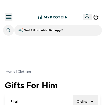
Qualità Garantita
Qual è il tuo obiettivo oggi?
⚡ SCIROPPO SENZA ZUCCHERI GRATIS DA 65€ | FINO
AL -60% SU QUASI TUTTO | SCADE TRA
0 0
:
0 4
:
2 1
:
1 5
Giorni
Ore
Minuti
Secondi
Home
Clothing
Gifts For Him
Filtri
Ordina