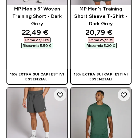
MP Men's 5" Woven
MP Men's Training
Training Short - Dark
Short Sleeve T-Shirt -
Grey
Dark Grey
discounted price
discounted pri
22,49 €‎
20,79 €‎
Prima 27,99 €‎
Prima 25,99 €‎
Risparmia 5,50 €‎
Risparmia 5,20 €‎
ACQUISTO
ACQUISTO
RAPIDO
RAPIDO
15% EXTRA SUI CAPI ESTIVI
15% EXTRA SUI CAPI ESTIVI
ESSENZIALI
ESSENZIALI