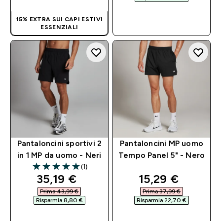
ACQUISTO
15% EXTRA SUI CAPI ESTIVI
RAPIDO
ESSENZIALI
Pantaloncini sportivi 2
Pantaloncini MP uomo
in 1 MP da uomo - Neri
Tempo Panel 5" - Nero
(1)
5 out of 5 stars
discounted price
discounted pri
35,19 €‎
15,29 €‎
Prima 43,99 €‎
Prima 37,99 €‎
Risparmia 8,80 €‎
Risparmia 22,70 €‎
ACQUISTO
ACQUISTO