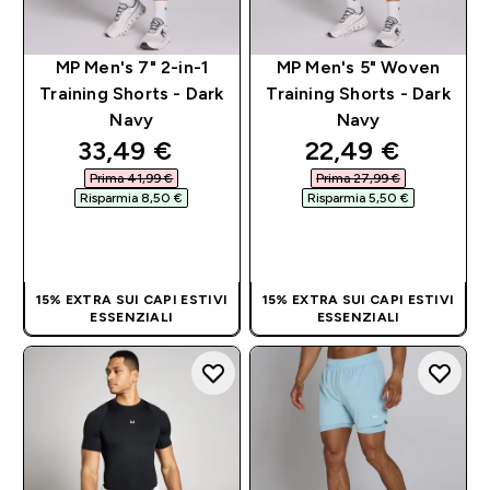
MP Men's 7" 2-in-1
MP Men's 5" Woven
Training Shorts - Dark
Training Shorts - Dark
Navy
Navy
discounted price
discounted pri
33,49 €‎
22,49 €‎
Prima 41,99 €‎
Prima 27,99 €‎
Risparmia 8,50 €‎
Risparmia 5,50 €‎
ACQUISTO
ACQUISTO
RAPIDO
RAPIDO
15% EXTRA SUI CAPI ESTIVI
15% EXTRA SUI CAPI ESTIVI
ESSENZIALI
ESSENZIALI