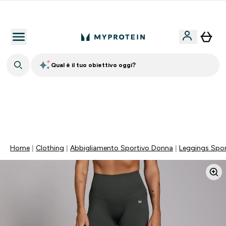
Nuovo Cliente? 15% Extra
Qual è il tuo obiettivo oggi?
💥 50% DI SCONTO SU CREATINA & SELEZIONATI + 5%
EXTRA SU APP | SCADE TRA
0 0
:
0 9
:
3 9
:
1 5
Giorni
Ore
Minuti
Secondi
Home
Clothing
Abbigliamento Sportivo Donna
Leggings Spor