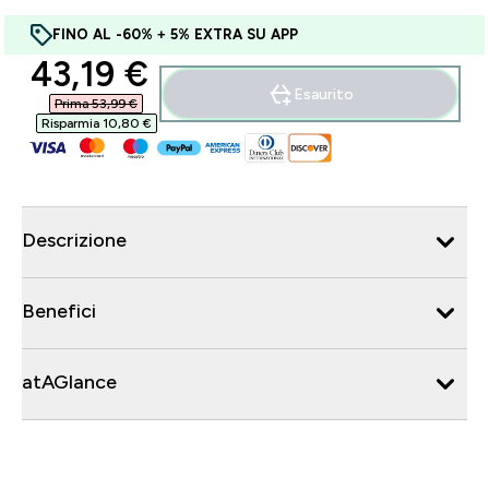
FINO AL -60% + 5% EXTRA SU APP
discounted price
43,19 €‎
Esaurito
Prima 53,99 €‎
Risparmia 10,80 €‎
Descrizione
Benefici
atAGlance