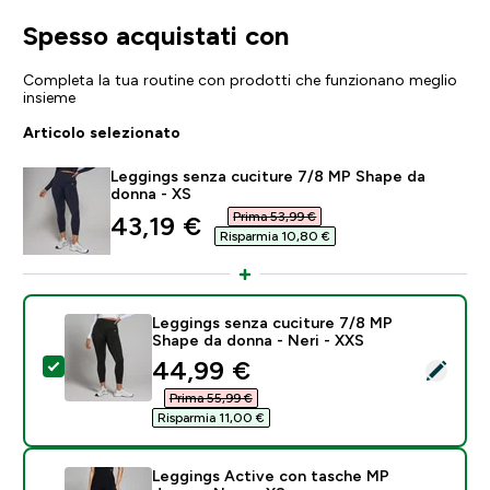
Spesso acquistati con
Completa la tua routine con prodotti che funzionano meglio
insieme
Articolo selezionato
Leggings senza cuciture 7/8 MP Shape da
donna - XS
Prima 53,99 €‎
discounted price
43,19 €‎
Risparmia 10,80 €‎
Leggings senza cuciture 7/8 MP
Shape da donna - Neri - XXS
discounted price
44,99 €‎
Seleziona questo prodotto - Leggings senza cuciture
Prima 55,99 €‎
Risparmia 11,00 €‎
Leggings Active con tasche MP