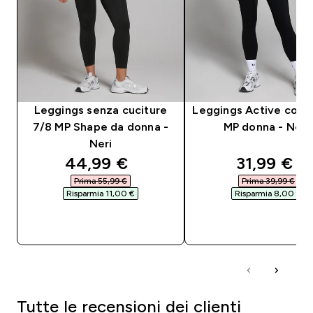
Leggings senza cuciture
Leggings Active con 
7/8 MP Shape da donna -
MP donna - Ner
Neri
discounted price
discounte
44,99 €‎
31,99 €‎
Prima 55,99 €‎
Prima 39,99 €‎
Risparmia 11,00 €‎
Risparmia 8,00 €‎
ACQUISTO RAPIDO
ACQUISTO RAPI
Tutte le recensioni dei clienti