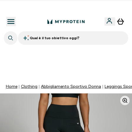
Nuovo Cliente? 15% Extra
Qual è il tuo obiettivo oggi?
15% EXTRA SULLA NUOVA COLLEZIONE DI
ABBIGLIAMENTO | SCADE TRA
0 0
:
2 3
:
3 4
:
1 8
Giorni
Ore
Minuti
Secondi
Home
Clothing
Abbigliamento Sportivo Donna
Leggings Spor