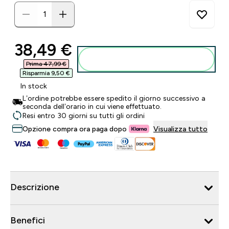
discounted price
38,49 €‎
Aggiungi al carrello
Prima 47,99 €‎
Risparmia 9,50 €‎
In stock
L’ordine potrebbe essere spedito il giorno successivo a
seconda dell’orario in cui viene effettuato.
Resi entro 30 giorni su tutti gli ordini
Opzione compra ora paga dopo
Visualizza tutto
Descrizione
Benefici