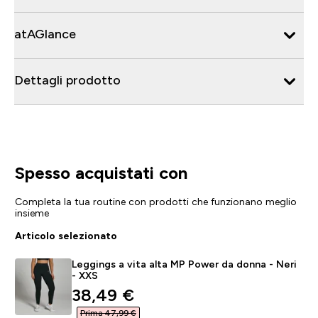
atAGlance
Dettagli prodotto
Spesso acquistati con
Completa la tua routine con prodotti che funzionano meglio
insieme
Articolo selezionato
Leggings a vita alta MP Power da donna - Neri
- XXS
discounted price
38,49 €‎
Prima 47,99 €‎