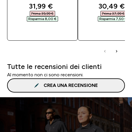
discounted price
discounted
31,99 €‎
30,49 €‎
Prima 39,99 €‎
Prima 37,99 €‎
Risparmia 8,00 €‎
Risparmia 7,50 €‎
ACQUISTO RAPIDO
ACQUISTO RAPI
Tutte le recensioni dei clienti
Al momento non ci sono recensioni.
CREA UNA RECENSIONE