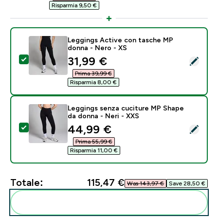
Risparmia 9,50 €‎
Leggings Active con tasche MP
donna - Nero - XS
discounted price
31,99 €‎
Seleziona questo prodotto - Leggings Active con ta
Prima 39,99 €‎
Risparmia 8,00 €‎
Leggings senza cuciture MP Shape
da donna - Neri - XXS
discounted price
44,99 €‎
Seleziona questo prodotto - Leggings senza cuciture
Prima 55,99 €‎
Risparmia 11,00 €‎
Totale:
115,47 €‎
Was 143,97 €‎
Save 28,50 €‎
Aggiungi alla tua routine