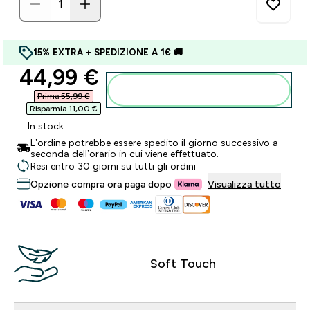
15% EXTRA + SPEDIZIONE A 1€ 🚚
discounted price
44,99 €‎
Aggiungi al carrello
Prima 55,99 €‎
Risparmia 11,00 €‎
In stock
L’ordine potrebbe essere spedito il giorno successivo a
seconda dell’orario in cui viene effettuato.
Resi entro 30 giorni su tutti gli ordini
Opzione compra ora paga dopo
Visualizza tutto
Soft Touch