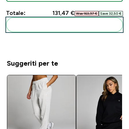
Totale:
131,47 €‎
Was 163,97 €‎
Save 32,50 €‎
Aggiungi alla tua routine
Suggeriti per te