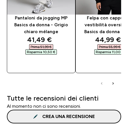
Pantaloni da jogging MP
Felpa con cappucc
Basics da donna - Grigio
vestibilità oversiz
chiaro mélange
Basics da donna - 
discounted price
discounted
41,49 €‎
44,99 €‎
Prima 51,99 €‎
Prima 55,99 €‎
Risparmia 10,50 €‎
Risparmia 11,00 €‎
ACQUISTO RAPIDO
ACQUISTO RAPI
Tutte le recensioni dei clienti
Al momento non ci sono recensioni.
CREA UNA RECENSIONE