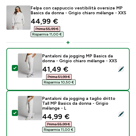
Felpa con cappuccio vestibilità oversize MP
Basics da donna - Grigio chiaro mélange - XXS
discounted price
44,99 €‎
Prima 55,99 €‎
Risparmia 11,00 €‎
Pantaloni da jogging MP Basics da
donna - Grigio chiaro mélange - XXS
discounted price
41,49 €‎
Seleziona questo prodotto - Pantaloni da jogging MP 
Prima 51,99 €‎
Risparmia 10,50 €‎
Pantaloni da jogging a taglio dritto
Tall MP Basics da donna - Grigio
mélange - L
Seleziona questo prodotto - Pantaloni da jogging a tag
discounted price
44,99 €‎
Prima 55,99 €‎
Risparmia 11,00 €‎