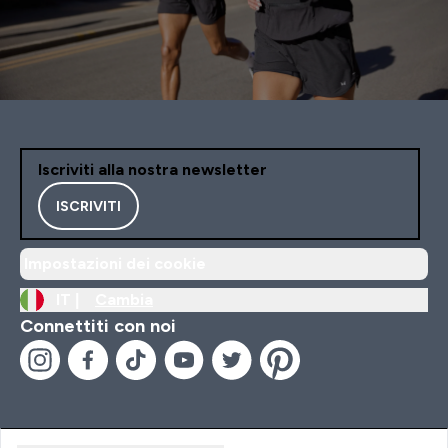
Iscriviti alla nostra newsletter
ISCRIVITI
Impostazioni dei cookie
IT |
Cambia
Connettiti con noi