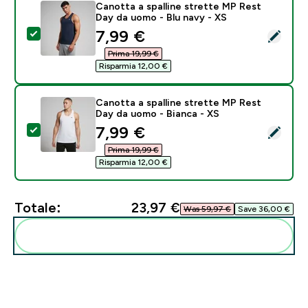
Canotta a spalline strette MP Rest
Day da uomo - Blu navy - XS
discounted price
7,99 €‎
Seleziona questo prodotto - Canotta a spalline stret
Prima 19,99 €‎
Risparmia 12,00 €‎
Canotta a spalline strette MP Rest
Day da uomo - Bianca - XS
discounted price
7,99 €‎
Seleziona questo prodotto - Canotta a spalline stret
Prima 19,99 €‎
Risparmia 12,00 €‎
Totale:
23,97 €‎
Was 59,97 €‎
Save 36,00 €‎
Aggiungi alla tua routine