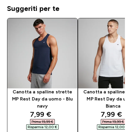
Suggeriti per te
Canotta a spalline strette
Canotta a spalline st
MP Rest Day da uomo - Blu
MP Rest Day da uom
navy
Bianca
discounted price
discounte
7,99 €‎
7,99 €‎
Prima 19,99 €‎
Prima 19,99 €‎
Risparmia 12,00 €‎
Risparmia 12,00 €‎