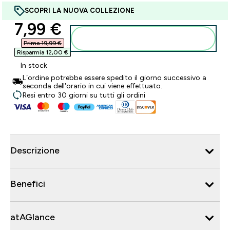
SCOPRI LA NUOVA COLLEZIONE
discounted price
7,99 €‎
Aggiungi al carrello
Prima 19,99 €‎
Risparmia 12,00 €‎
In stock
L’ordine potrebbe essere spedito il giorno successivo a
seconda dell’orario in cui viene effettuato.
Resi entro 30 giorni su tutti gli ordini
Descrizione
Benefici
atAGlance