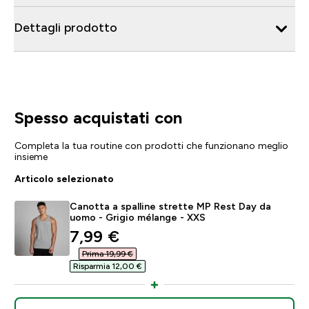
Dettagli prodotto
Spesso acquistati con
Completa la tua routine con prodotti che funzionano meglio
insieme
Articolo selezionato
Canotta a spalline strette MP Rest Day da
uomo - Grigio mélange - XXS
discounted price
7,99 €‎
Prima 19,99 €‎
Risparmia 12,00 €‎