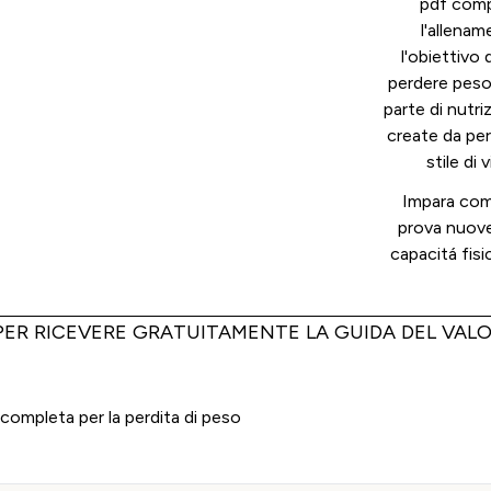
pdf comp
l'allenam
l'obiettivo
perdere peso
parte di nutri
create da per
stile di 
Impara come
prova nuove 
capacitá fisi
 PER RICEVERE GRATUITAMENTE LA GUIDA DEL VALO
 completa per la perdita di peso