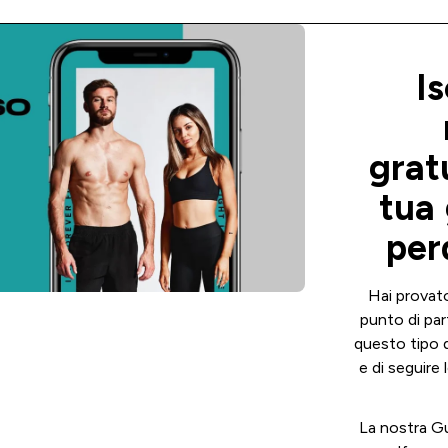
Is
grat
tua 
per
Hai provato
punto di par
questo tipo d
e di seguire 
La nostra Gu