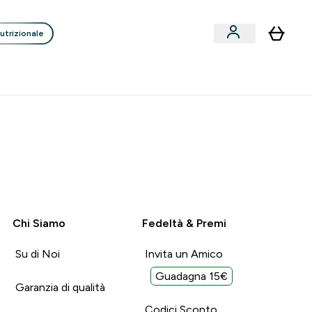
utrizionale
Clienti
Liquidazione
Consigli degli Esperti
nack submenu
i submenu
Enter Consigli de
⌄
p
15€ per ogni Nuovo Amico
:
0 0
:
5 1
:
5 0
Ore
Minuti
Secondi
Chi Siamo
Fedeltà & Premi
Su di Noi
Invita un Amico
Guadagna 15€
Garanzia di qualità
Codici Sconto