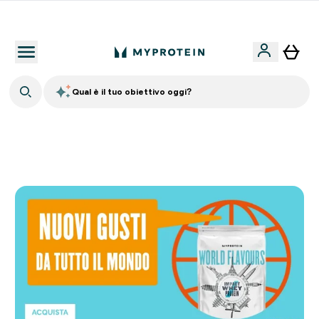
Nuovo Cliente? 15% Extra
Qual è il tuo obiettivo oggi?
🚚 SPEDIZIONE A 1€ QUANDO SPENDI 40€ | SCADE TRA
0 0
:
0 4
:
2 7
:
4 9
Giorni
Ore
Minuti
Secondi