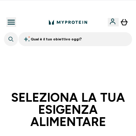
Nuovo Cliente? 15% Extra
Qual è il tuo obiettivo oggi?
60% DI SCONTO SULLA LINEA DI ASHWAGANDHA |
SCADE TRA
0 0
:
0 3
:
0 9
:
3 0
Giorni
Ore
Minuti
Secondi
SELEZIONA LA TUA
ESIGENZA
ALIMENTARE