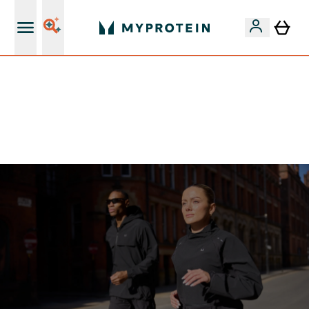
Nuovo Cliente? 15% Extra
💥 50% DI SCONTO SU CREATINA & SELEZIONATI + 5%
EXTRA SU APP | SCADE TRA
0 0
:
0 5
:
0 4
:
2 9
Giorni
Ore
Minuti
Secondi