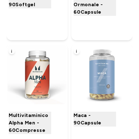
90Softgel
Ormonale -
60Capsule
i
i
Multivitaminico
Maca -
Alpha Men -
90Capsule
60Compresse