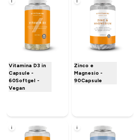
i
i
Vitamina D3 in
Zinco e
Capsule -
Magnesio -
60Softgel -
90Capsule
Vegan
i
i