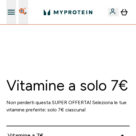
Nuovo Cliente? 15% Extra
🚚 SPEDIZIONE A 1€ QUANDO SPENDI 40€ | SCADE TRA
0 0
:
0 1
:
5 6
:
4 3
Giorni
Ore
Minuti
Secondi
Vitamine a solo 7€
Non perderti questa SUPER OFFERTA! Seleziona le tue
vitamine preferite: solo 7€ ciascuna!
Vitamine a 7€