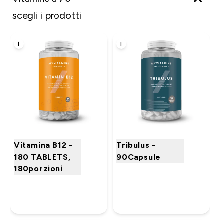
scegli i prodotti
i
i
Vitamina B12 -
Tribulus -
180 TABLETS,
90Capsule
180porzioni