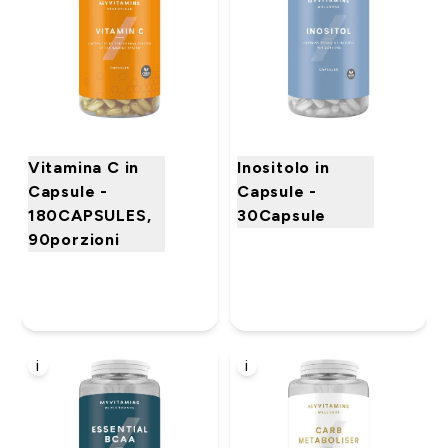
Vitamina C in
Inositolo in
Capsule -
Capsule -
180CAPSULES,
30Capsule
90porzioni
i
i