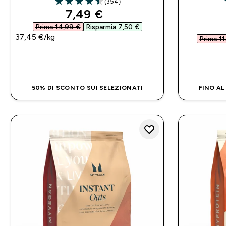
(354)
4.44 out of 5 stars
discounted price
7,49 €‎
Prima 14,99 €‎
Risparmia 7,50 €‎
37,45 €‎/kg
Prima 11
ACQUISTO RAPIDO
50% DI SCONTO SUI SELEZIONATI
FINO AL