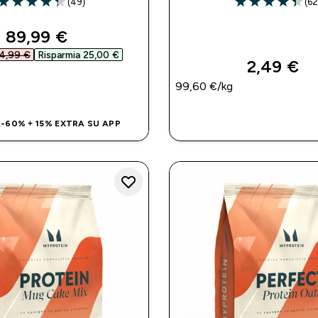
(49)
(62
4.29 out of 5 stars
4.4 out of 5 sta
discounted price
89,99 €‎
4,99 €‎
Risparmia 25,00 €‎
2,49 €‎
ACQUISTO RAPIDO
99,60 €‎/kg
ACQUISTO RAP
 -60% + 15% EXTRA SU APP