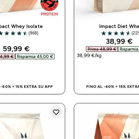
pact Whey Isolate
Impact Diet Wh
(968)
(22
.5 out of 5 stars
4.54 out of 5 sta
discounte
38,99 €‎
discounted price
59,99 €‎
Prima 48,99 €‎
Risparmia
38,99 €‎/kg
4,99 €‎
Risparmia 45,00 €‎
ACQUISTO RAPIDO
ACQUISTO RAP
 -60% + 15% EXTRA SU APP
FINO AL -60% + 15% EXTR