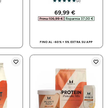
)
(2)
rs
5 out of 5 stars
discounted price
69,99 €‎
Prima 106,99 €‎
Risparmia 37,00 €‎
ACQUISTO RAPIDO
IDO
FINO AL -60% + 5% EXTRA SU APP