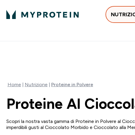
NUTRIZI
In Tendenza
Proteine
Integratori
Vit
Enter In Tendenza submenu
Enter Proteine subm
Enter I
⌄
⌄
⌄
Spedizione Gratis da 55 €
55% DI SCONTO SUI 
Home
Nutrizione
Proteine in Polvere
Proteine Al Ciocco
Scopri la nostra vasta gamma di Proteine in Polvere al Ciocco
imperdibili gusti al Cioccolato Morbido e Cioccolato alla Me