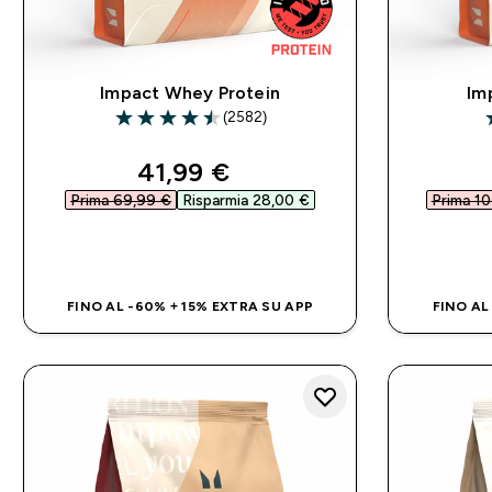
Impact Whey Protein
Im
(2582)
4.53 out of 5 stars
4
discounted price
41,99 €‎
Prima 69,99 €‎
Risparmia 28,00 €‎
Prima 10
ACQUISTO RAPIDO
FINO AL -60% + 15% EXTRA SU APP
FINO AL