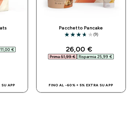
ats
Pacchetto Pancake
)
(9)
3.67 out of 5 stars
d price
discounted price
26,00 €‎
11,00 €‎
Prima 51,99 €‎
Risparmia 25,99 €‎
IDO
ACQUISTO RAPIDO
A SU APP
FINO AL -60% + 5% EXTRA SU APP