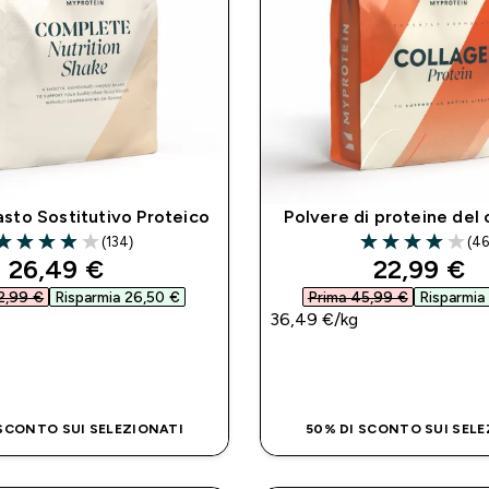
asto Sostitutivo Proteico
Polvere di proteine del
(134)
(46
.96 out of 5 stars
4 out of 5 stars
discounted price
discounte
26,49 €‎
22,99 €‎
2,99 €‎
Risparmia 26,50 €‎
Prima 45,99 €‎
Risparmia 
36,49 €‎/kg
ACQUISTO RAPIDO
ACQUISTO RAP
 SCONTO SUI SELEZIONATI
50% DI SCONTO SUI SELE