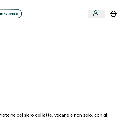
utrizionale
Clienti
Liquidazione
Consigli degli Esperti
nack submenu
i submenu
Enter Consigli de
⌄
p
15€ per ogni Nuovo Amico
 1
:
4 6
:
0 9
re
Minuti
Secondi
roteine del siero del latte, vegane e non solo, con gli