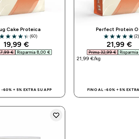
ug Cake Proteica
Perfect Protein O
(60)
(2
4.35 out of 5 stars
5 out of 5 stars
discounted price
discounte
19,99 €‎
21,99 €‎
7,99 €‎
Risparmia 8,00 €‎
Prima 32,99 €‎
Risparmia 
21,99 €‎/kg
ACQUISTO RAPIDO
ACQUISTO RAP
 -60% + 5% EXTRA SU APP
FINO AL -60% + 5% EXTR