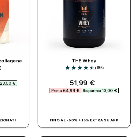
 collagene
THE Whey
)
(186)
4.53 out of 5 stars
d price
discounted price
51,99 €‎
23,00 €‎
Prima 64,99 €‎
Risparmia 13,00 €‎
IDO
ACQUISTO RAPIDO
ZIONATI
FINO AL -60% + 15% EXTRA SU APP