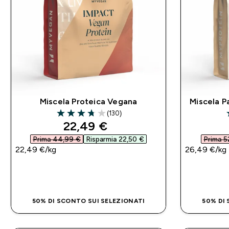
Miscela Proteica Vegana
Miscela P
(130)
3.72 out of 5 stars
3
discounted price
22,49 €‎
Prima 44,99 €‎
Risparmia 22,50 €‎
Prima 5
22,49 €‎/kg
26,49 €‎/kg
ACQUISTO RAPIDO
50% DI SCONTO SUI SELEZIONATI
50% DI