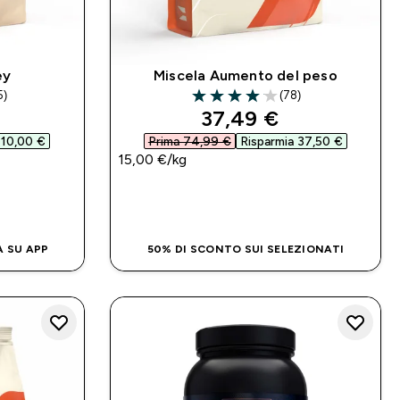
ey
Miscela Aumento del peso
5)
(78)
rs
4.08 out of 5 stars
d price
discounted price
37,49 €‎
 10,00 €‎
Prima 74,99 €‎
Risparmia 37,50 €‎
15,00 €‎/kg
IDO
ACQUISTO RAPIDO
A SU APP
50% DI SCONTO SUI SELEZIONATI