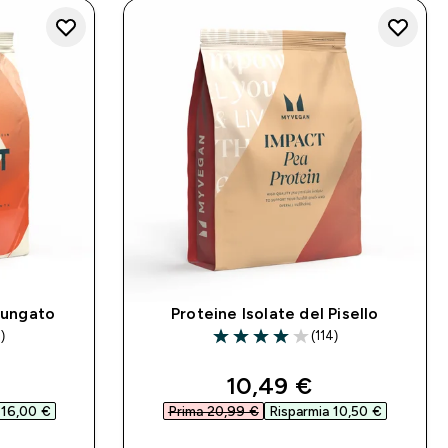
olungato
Proteine Isolate del Pisello
1)
(114)
ars
3.98 out of 5 stars
d price
discounted price
10,49 €‎
 16,00 €‎
Prima 20,99 €‎
Risparmia 10,50 €‎