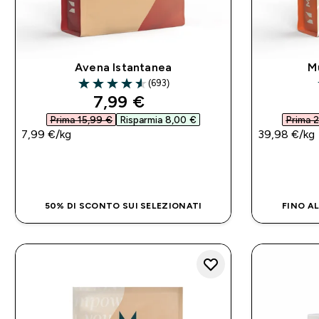
Avena Istantanea
M
(693)
4.58 out of 5 stars
discounted price
7,99 €‎
Prima 15,99 €‎
Risparmia 8,00 €‎
Prima 2
7,99 €‎/kg
39,98 €‎/kg
ACQUISTO RAPIDO
50% DI SCONTO SUI SELEZIONATI
FINO AL