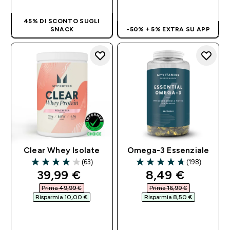
RAPIDO
45% DI SCONTO SUGLI
SNACK
-50% + 5% EXTRA SU APP
Clear Whey Isolate
Omega-3 Essenziale
(63)
(198)
4.14 out of 5 stars
4.69 out of 5 stars
discounted price
discounted pri
39,99 €‎
8,49 €‎
Prima 49,99 €‎
Prima 16,99 €‎
Risparmia 10,00 €‎
Risparmia 8,50 €‎
ACQUISTO
ACQUISTO
RAPIDO
RAPIDO