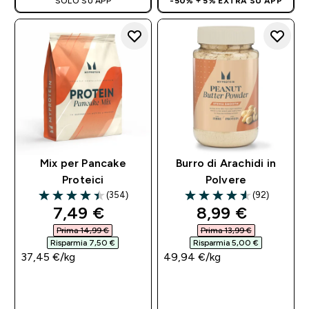
SOLO SU APP
-50% + 5% EXTRA SU APP
Mix per Pancake
Burro di Arachidi in
Proteici
Polvere
(354)
(92)
4.44 out of 5 stars
4.57 out of 5 stars
discounted price
discounted pri
7,49 €‎
8,99 €‎
Prima 14,99 €‎
Prima 13,99 €‎
Risparmia 7,50 €‎
Risparmia 5,00 €‎
37,45 €‎/kg
49,94 €‎/kg
ACQUISTO
ACQUISTO
RAPIDO
RAPIDO