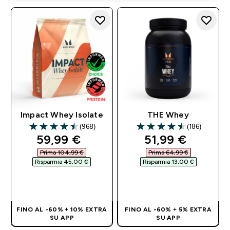
Impact Whey Isolate
THE Whey
(968)
(186)
4.5 out of 5 stars
4.53 out of 5 stars
discounted price
discounted pri
59,99 €‎
51,99 €‎
Prima 104,99 €‎
Prima 64,99 €‎
Risparmia 45,00 €‎
Risparmia 13,00 €‎
ACQUISTO
ACQUISTO
RAPIDO
RAPIDO
FINO AL -60% + 10% EXTRA
FINO AL -60% + 5% EXTRA
SU APP
SU APP