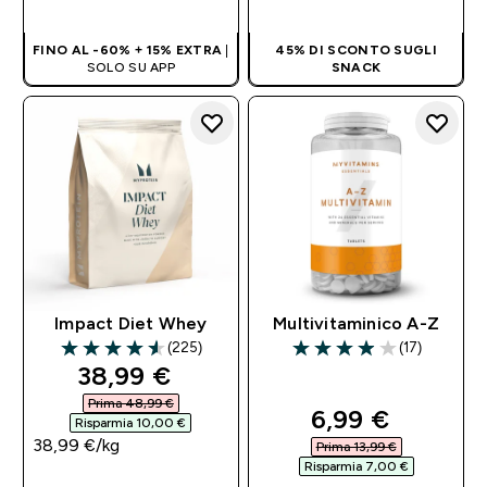
RAPIDO
RAPIDO
FINO AL -60% + 15% EXTRA
|
45% DI SCONTO SUGLI
SOLO SU APP
SNACK
Impact Diet Whey
Multivitaminico A-Z
(225)
(17)
4.54 out of 5 stars
3.94 out of 5 stars
discounted price
38,99 €‎
Prima 48,99 €‎
discounted pri
6,99 €‎
Risparmia 10,00 €‎
38,99 €‎/kg
Prima 13,99 €‎
Risparmia 7,00 €‎
ACQUISTO