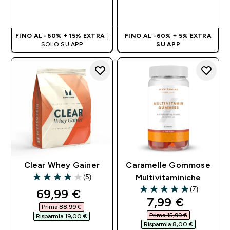
ACQUISTO
ACQUISTO
RAPIDO
RAPIDO
FINO AL -60% + 15% EXTRA
|
FINO AL -60% + 5% EXTRA
SOLO SU APP
SU APP
Clear Whey Gainer
Caramelle Gommose
(5)
Multivitaminiche
4 out of 5 stars
(7)
discounted price
69,99 €‎
4.86 out of 5 stars
discounted pri
7,99 €‎
Prima 88,99 €‎
Prima 15,99 €‎
Risparmia 19,00 €‎
Risparmia 8,00 €‎