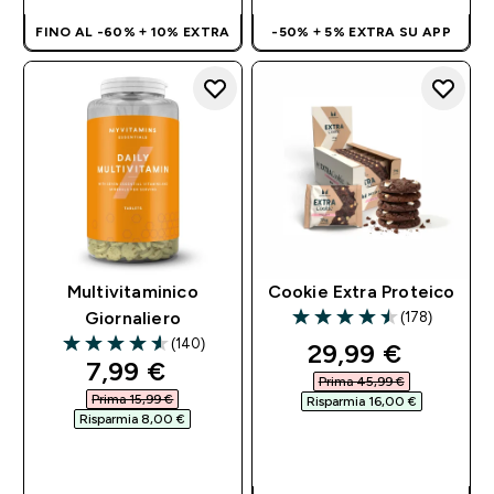
FINO AL -60% + 10% EXTRA
-50% + 5% EXTRA SU APP
Multivitaminico
Cookie Extra Proteico
(178)
Giornaliero
4.51 out of 5 stars
(140)
discounted pri
29,99 €‎
4.54 out of 5 stars
discounted price
7,99 €‎
Prima 45,99 €‎
Prima 15,99 €‎
Risparmia 16,00 €‎
Risparmia 8,00 €‎
ACQUISTO
ACQUISTO
RAPIDO
RAPIDO