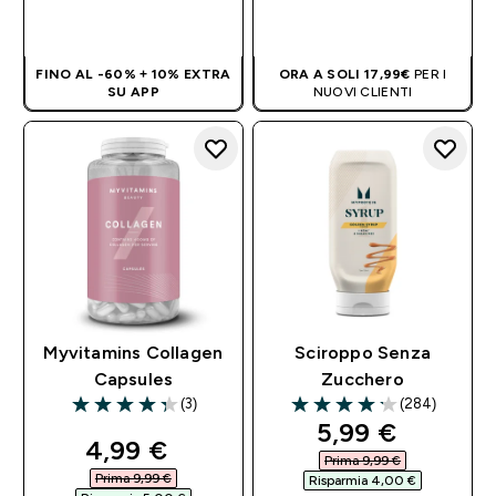
ACQUISTO
ACQUISTO
RAPIDO
RAPIDO
FINO AL -60% + 10% EXTRA
ORA A SOLI 17,99€
PER I
SU APP
NUOVI CLIENTI
Myvitamins Collagen
Sciroppo Senza
Capsules
Zucchero
(3)
(284)
4.33 out of 5 stars
4.19 out of 5 stars
discounted pri
5,99 €‎
discounted price
4,99 €‎
Prima 9,99 €‎
Prima 9,99 €‎
Risparmia 4,00 €‎