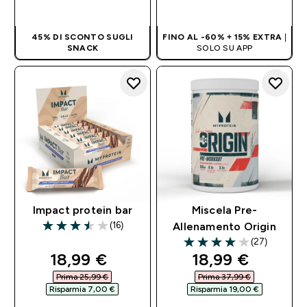
RAPIDO
RAPIDO
45% DI SCONTO SUGLI
FINO AL -60% + 15% EXTRA
|
SNACK
SOLO SU APP
Impact protein bar
Miscela Pre-
(16)
Allenamento Origin
3.5 out of 5 stars
(27)
4 out of 5 stars
discounted price
discounted pri
18,99 €‎
18,99 €‎
Prima 25,99 €‎
Prima 37,99 €‎
Risparmia 7,00 €‎
Risparmia 19,00 €‎