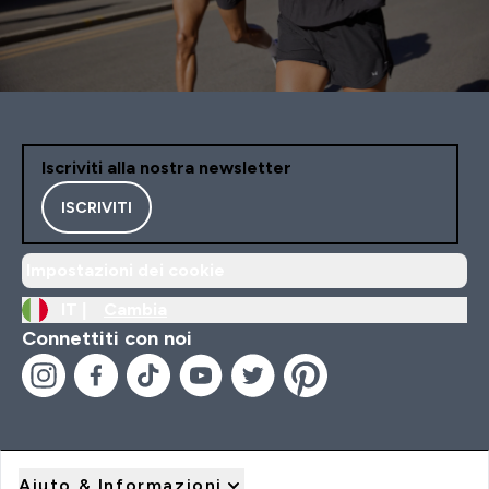
Iscriviti alla nostra newsletter
ISCRIVITI
Impostazioni dei cookie
IT |
Cambia
Connettiti con noi
Aiuto & Informazioni