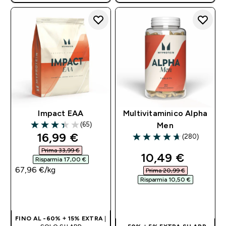
Impact EAA
Multivitaminico Alpha
(65)
Men
3.38 out of 5 stars
discounted price
16,99 €‎
(280)
4.69 out of 5 stars
Prima 33,99 €‎
discounted pri
10,49 €‎
Risparmia 17,00 €‎
67,96 €‎/kg
Prima 20,99 €‎
Risparmia 10,50 €‎
ACQUISTO
RAPIDO
ACQUISTO
RAPIDO
FINO AL -60% + 15% EXTRA
|