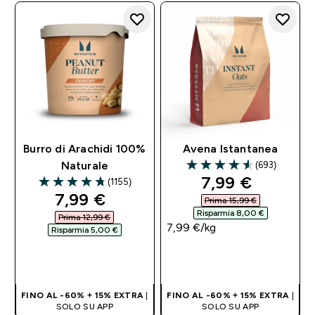
Burro di Arachidi 100%
Avena Istantanea
(693)
Naturale
4.58 out of 5 stars
discounted pri
7,99 €‎
(1155)
4.73 out of 5 stars
discounted price
7,99 €‎
Prima 15,99 €‎
Risparmia 8,00 €‎
Prima 12,99 €‎
7,99 €‎/kg
Risparmia 5,00 €‎
ACQUISTO
ACQUISTO
RAPIDO
RAPIDO
FINO AL -60% + 15% EXTRA
|
FINO AL -60% + 15% EXTRA
|
SOLO SU APP
SOLO SU APP