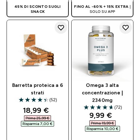
45% DI SCONTO SUGLI
FINO AL -60% + 15% EXTRA
|
SNACK
SOLO SU APP
Barretta proteica a 6
Omega 3 alta
strati
concentrazione |
(52)
2340mg
4.38 out of 5 stars
(72)
discounted price
18,99 €‎
4.68 out of 5 stars
discounted pri
9,99 €‎
Prima 25,99 €‎
Prima 19,99 €‎
Risparmia 7,00 €‎
Risparmia 10,00 €‎
ACQUISTO
RAPIDO
ACQUISTO