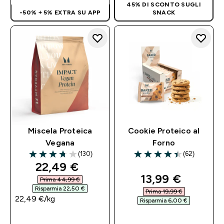
45% DI SCONTO SUGLI
-50% + 5% EXTRA SU APP
SNACK
Miscela Proteica
Cookie Proteico al
Vegana
Forno
(130)
(62)
3.72 out of 5 stars
4.42 out of 5 stars
discounted price
22,49 €‎
discounted pri
13,99 €‎
Prima 44,99 €‎
Risparmia 22,50 €‎
Prima 19,99 €‎
22,49 €‎/kg
Risparmia 6,00 €‎
ACQUISTO
ACQUISTO