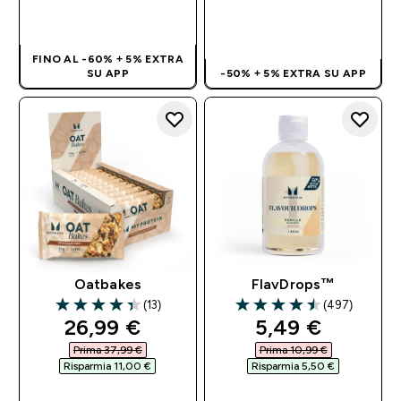
ACQUISTO
RAPIDO
ACQUISTO
RAPIDO
FINO AL -60% + 5% EXTRA
SU APP
-50% + 5% EXTRA SU APP
Oatbakes
FlavDrops™
(13)
(497)
4.38 out of 5 stars
4.51 out of 5 stars
discounted price
discounted pri
26,99 €‎
5,49 €‎
Prima 37,99 €‎
Prima 10,99 €‎
Risparmia 11,00 €‎
Risparmia 5,50 €‎
ACQUISTO
ACQUISTO