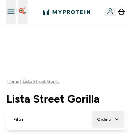
Nuovo Cliente? 15% Extra
⚡ SCIROPPO SENZA ZUCCHERI GRATIS DA 65€ | FINO
AL -60% SU QUASI TUTTO | SCADE TRA
0 0
:
0 1
:
5 1
:
0 3
Giorni
Ore
Minuti
Secondi
Home
Lista Street Gorilla
Lista Street Gorilla
Filtri
Ordina