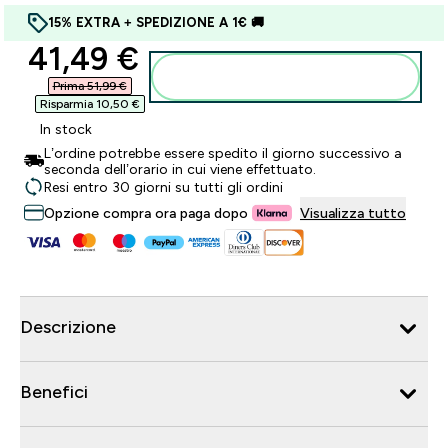
15% EXTRA + SPEDIZIONE A 1€ 🚚
discounted price
41,49 €‎
Aggiungi al carrello
Prima 51,99 €‎
Risparmia 10,50 €‎
In stock
L’ordine potrebbe essere spedito il giorno successivo a
seconda dell’orario in cui viene effettuato.
Resi entro 30 giorni su tutti gli ordini
Opzione compra ora paga dopo
Visualizza tutto
Descrizione
Benefici