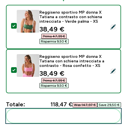
Reggiseno sportivo MP donna X
Tatiana a contrasto con schiena
intrecciata - Verde palma - XS
Seleziona questo prodotto - Reggiseno sportivo MP do
discounted price
38,49 €‎
Prima 47,99 €‎
Risparmia 9,50 €‎
Reggiseno sportivo MP donna X
Tatiana con schiena intrecciata a
contrasto - Rosa confetto - XS
Seleziona questo prodotto - Reggiseno sportivo MP do
discounted price
38,49 €‎
Prima 47,99 €‎
Risparmia 9,50 €‎
Totale:
118,47 €‎
Was 147,97 €‎
Save 29,50 €‎
Aggiungi alla tua routine