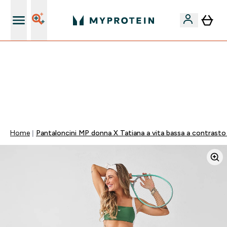
Nuovo Cliente? 15% Extra
💥 50% DI SCONTO SU CREATINA & SELEZIONATI + 5%
EXTRA SU APP | SCADE TRA
0 0
:
2 3
:
2 3
:
3 8
Giorni
Ore
Minuti
Secondi
Home
Pantaloncini MP donna X Tatiana a vita bassa a contrasto