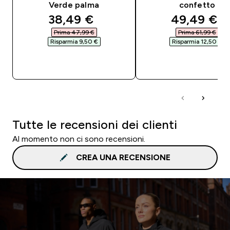
Verde palma
confetto
discounted price
discounted
38,49 €‎
49,49 €‎
Prima 47,99 €‎
Prima 61,99 €‎
Risparmia 9,50 €‎
Risparmia 12,50 €‎
ACQUISTO RAPIDO
ACQUISTO RAPI
Tutte le recensioni dei clienti
Al momento non ci sono recensioni.
CREA UNA RECENSIONE