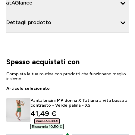
atAGlance
Dettagli prodotto
Spesso acquistati con
Completa la tua routine con prodotti che funzionano meglio
insieme
Articolo selezionato
Pantaloncini MP donna X Tatiana a vita bassa a
contrasto - Verde palma - XS
discounted price
41,49 €‎
Prima 51,99 €‎
Risparmia 10,50 €‎