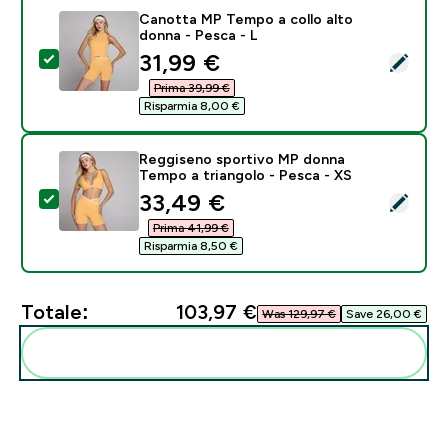
Canotta MP Tempo a collo alto
donna - Pesca - L
discounted price
31,99 €‎
Seleziona questo prodotto - Canotta MP Tempo a coll
Prima 39,99 €‎
Risparmia 8,00 €‎
Reggiseno sportivo MP donna
Tempo a triangolo - Pesca - XS
discounted price
33,49 €‎
Seleziona questo prodotto - Reggiseno sportivo MP d
Prima 41,99 €‎
Risparmia 8,50 €‎
Totale:
103,97 €‎
Was 129,97 €‎
Save 26,00 €‎
Aggiungi alla tua routine