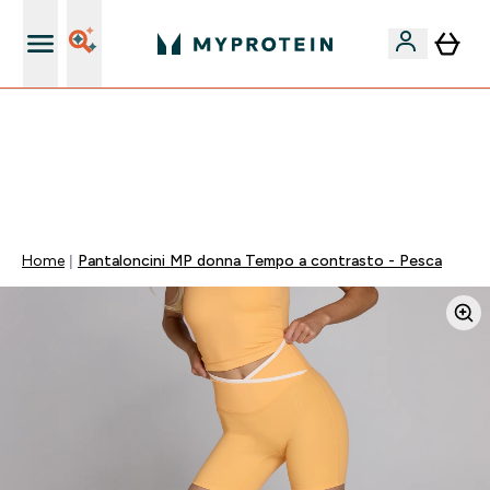
Nuovo Cliente? 15% Extra
🚚 SPEDIZIONE A 1€ QUANDO SPENDI 40€ | SCADE TRA
0 0
:
0 2
:
2 9
:
3 6
Giorni
Ore
Minuti
Secondi
Home
Pantaloncini MP donna Tempo a contrasto - Pesca