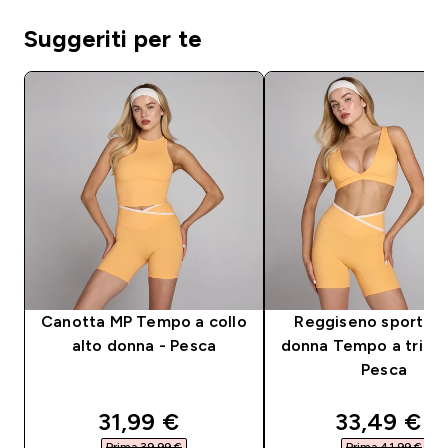
Suggeriti per te
Canotta MP Tempo a collo
Reggiseno sportivo
alto donna - Pesca
donna Tempo a triang
Pesca
discounted price
discounte
31,99 €‎
33,49 €‎
Prima 39,99 €‎
Prima 41,99 €‎