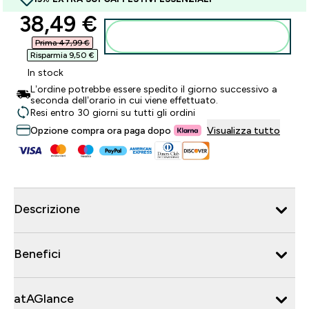
discounted price
38,49 €‎
Aggiungi al carrello
Prima 47,99 €‎
Risparmia 9,50 €‎
In stock
L’ordine potrebbe essere spedito il giorno successivo a
seconda dell’orario in cui viene effettuato.
Resi entro 30 giorni su tutti gli ordini
Opzione compra ora paga dopo
Visualizza tutto
Descrizione
Benefici
atAGlance