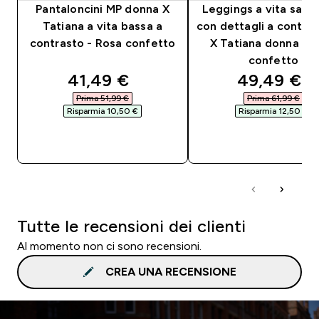
Pantaloncini MP donna X
Leggings a vita sag
Tatiana a vita bassa a
con dettagli a contra
contrasto - Rosa confetto
X Tatiana donna - 
confetto
discounted price
discounted
41,49 €‎
49,49 €‎
Prima 51,99 €‎
Prima 61,99 €‎
Risparmia 10,50 €‎
Risparmia 12,50 €‎
ACQUISTO RAPIDO
ACQUISTO RAPI
Tutte le recensioni dei clienti
Al momento non ci sono recensioni.
CREA UNA RECENSIONE