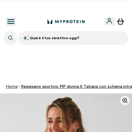
Qualità Garantita
Qual è il tuo obiettivo oggi?
💥 50% DI SCONTO SU CREATINA & SELEZIONATI + 5%
EXTRA SU APP | SCADE TRA
0 0
:
1 8
:
5 8
:
3 9
Giorni
Ore
Minuti
Secondi
Home
Reggiseno sportivo MP donna X Tatiana con schiena intr