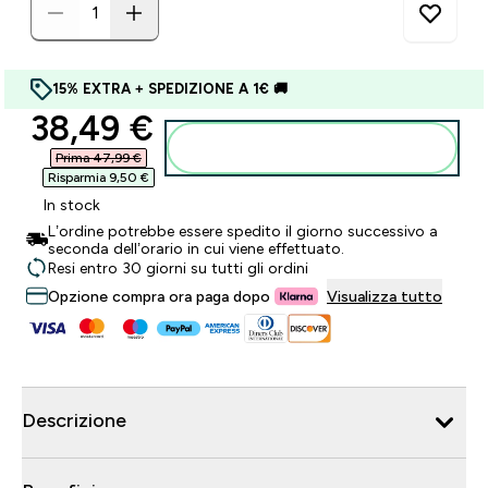
15% EXTRA + SPEDIZIONE A 1€ 🚚
discounted price
38,49 €‎
Aggiungi al carrello
Prima 47,99 €‎
Risparmia 9,50 €‎
In stock
L’ordine potrebbe essere spedito il giorno successivo a
seconda dell’orario in cui viene effettuato.
Resi entro 30 giorni su tutti gli ordini
Opzione compra ora paga dopo
Visualizza tutto
Descrizione