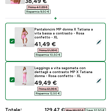
discounted price
38,49 €‎
Prima 47,99 €‎
Risparmia 9,50 €‎
Pantaloncini MP donna X Tatiana a
vita bassa a contrasto - Rosa
confetto - XL
Seleziona questo prodotto - Pantaloncini MP donna X 
discounted price
41,49 €‎
Prima 51,99 €‎
Risparmia 10,50 €‎
Leggings a vita sagomata con
dettagli a contrasto MP X Tatiana
donna - Rosa confetto - XL
Seleziona questo prodotto - Leggings a vita sagomata
discounted price
49,49 €‎
Prima 61,99 €‎
Risparmia 12,50 €‎
Totale:
129,47 €‎
Was 161,97 €‎
Save 32,50 €‎