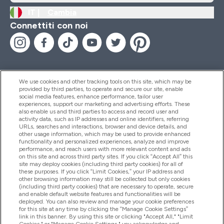
IT |
Cambia
Connettiti con noi
We use cookies and other tracking tools on this site, which may be
provided by third parties, to operate and secure our site, enable
Aiuto & Informazioni
social media features, enhance performance, tailor user
experiences, support our marketing and advertising efforts. These
also enable us and third parties to access and record user and
activity data, such as IP addresses and online identifiers, referring
Prodotti
URLs, searches and interactions, browser and device details, and
other usage information, which may be used to provide enhanced
functionality and personalized experiences, analyze and improve
performance, and reach users with more relevant content and ads
on this site and across third party sites. If you click “Accept All” this
Chi Siamo
site may deploy cookies (including third party cookies) for all of
these purposes. If you click “Limit Cookies,” your IP address and
other browsing information may still be collected but only cookies
(including third party cookies) that are necessary to operate, secure
Fedeltà & Premi
and enable default website features and functionalities will be
deployed. You can also review and manage your cookie preferences
for this site at any time by clicking the “Manage Cookie Settings”
link in this banner. By using this site or clicking "Accept All," "Limit