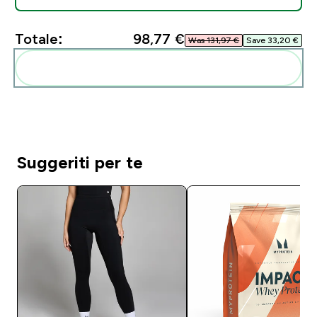
Totale:
98,77 €‎
Was 131,97 €‎
Save 33,20 €‎
Aggiungi alla tua routine
Suggeriti per te