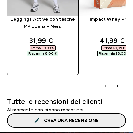
Leggings Active con tasche
Impact Whey Prot
MP donna - Nero
discounted price
discounte
31,99 €‎
41,99 €‎
Prima 39,99 €‎
Prima 69,99 €‎
Risparmia 8,00 €‎
Risparmia 28,00 €‎
ACQUISTO RAPIDO
ACQUISTO RAPI
Tutte le recensioni dei clienti
Al momento non ci sono recensioni.
CREA UNA RECENSIONE