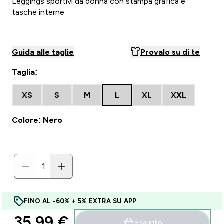
Leggings sportivi da donna con stampa grafica e
tasche interne
Guida alle taglie
Provalo su di te
Taglia:
XS
S
M
L
XL
XXL
Colore: Nero
FINO AL -60% + 5% EXTRA SU APP
35,99 €‎
Esaurito