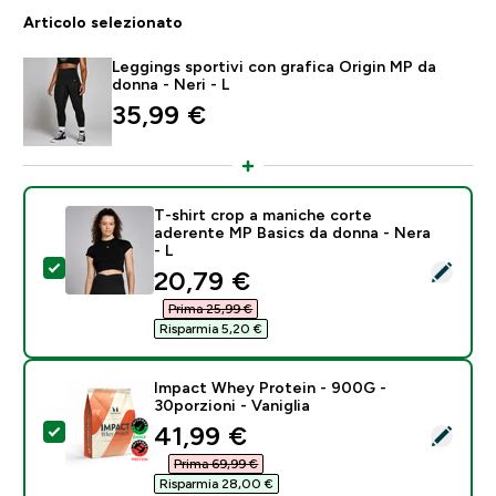
Articolo selezionato
Leggings sportivi con grafica Origin MP da
donna - Neri - L
35,99 €‎
T-shirt crop a maniche corte
aderente MP Basics da donna - Nera
- L
Seleziona questo prodotto - T-shirt crop a maniche c
discounted price
20,79 €‎
Prima 25,99 €‎
Risparmia 5,20 €‎
Impact Whey Protein - 900G -
30porzioni - Vaniglia
discounted price
41,99 €‎
Seleziona questo prodotto - Impact Whey Protein - 90
Prima 69,99 €‎
Risparmia 28,00 €‎