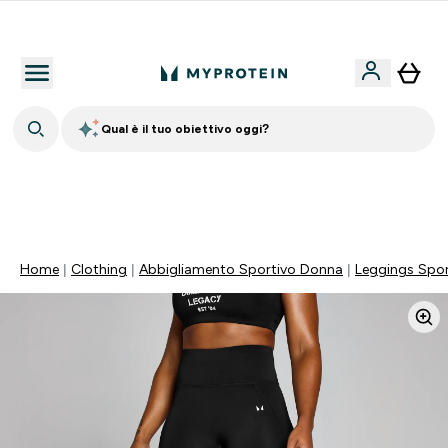
Nuovo Cliente? 15% Extra
Qual è il tuo obiettivo oggi?
🚚 SPEDIZIONE A 1€ QUANDO SPENDI 40€ | SCADE TRA
0 0
:
0 2
:
1 5
:
3 5
Giorni
Ore
Minuti
Secondi
Home
Clothing
Abbigliamento Sportivo Donna
Leggings Spor