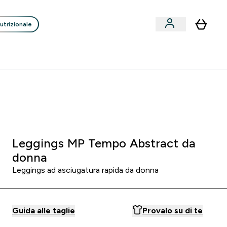
utrizionale
Clienti
Liquidazione
Consigli degli Esperti
nack submenu
i submenu
Enter Consigli de
⌄
p
15€ per ogni Nuovo Amico
0 0
:
1 3
:
5 9
:
3 0
orni
Ore
Minuti
Secondi
Leggings MP Tempo Abstract da
donna
Leggings ad asciugatura rapida da donna
Guida alle taglie
Provalo su di te