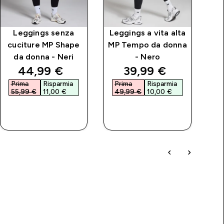
Leggings senza
Leggings a vita alta
Cl
cuciture MP Shape
MP Tempo da donna
da donna - Neri
- Nero
price
discounted price
discounted price
44,99 €‎
39,99 €‎
Prima
Risparmia
Prima
Risparmia
P
55,99 €‎
11,00 €‎
49,99 €‎
10,00 €‎
4
ACQUISTO
ACQUISTO
RAPIDO
RAPIDO