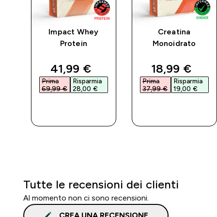
sca
Impact Whey
Creatina
nna
Protein
Monoidrato
ed price
discounted price
discounted 
41,99 €‎
18,99 €‎
a
Prima
Risparmia
Prima
Risparmia
69,99 €‎
28,00 €‎
37,99 €‎
19,00 €‎
ACQUISTO
ACQUISTO
RAPIDO
RAPIDO
Tutte le recensioni dei clienti
Al momento non ci sono recensioni.
CREA UNA RECENSIONE