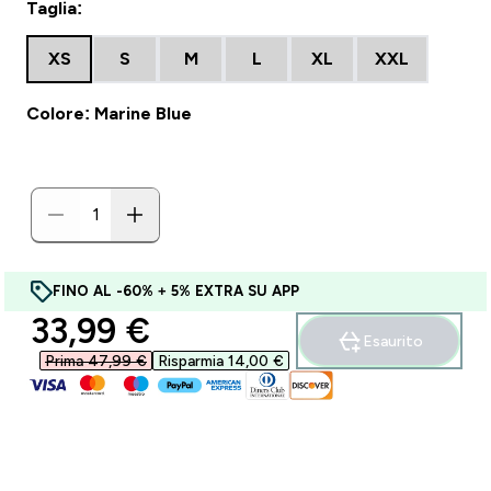
Taglia:
XS
S
M
L
XL
XXL
Colore: Marine Blue
FINO AL -60% + 5% EXTRA SU APP
discounted price
33,99 €‎
Esaurito
Prima 47,99 €‎
Risparmia 14,00 €‎