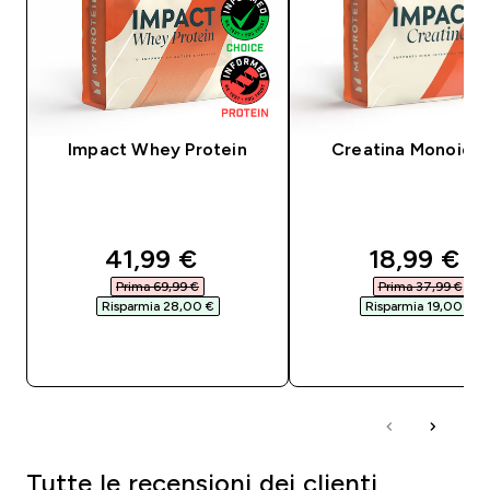
Impact Whey Protein
Creatina Monoidra
discounted price
discounte
41,99 €‎
18,99 €‎
Prima 69,99 €‎
Prima 37,99 €‎
Risparmia 28,00 €‎
Risparmia 19,00 €‎
ACQUISTO RAPIDO
ACQUISTO RAPI
Tutte le recensioni dei clienti