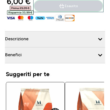
discounted price
6,00 €‎
Esaurito
Prima 39,99 €‎
Risparmia 33,99 €‎
Descrizione
Benefici
Suggeriti per te