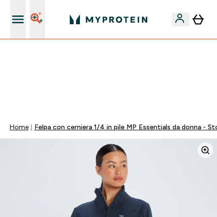
Nuovo Cliente? 15% Extra
60% DI SCONTO SULLA LINEA DI ASHWAGANDHA |
SCADE TRA
0 0
:
0 3
:
1 3
:
1 1
Giorni
Ore
Minuti
Secondi
Home
Felpa con cerniera 1/4 in pile MP Essentials da donna - S