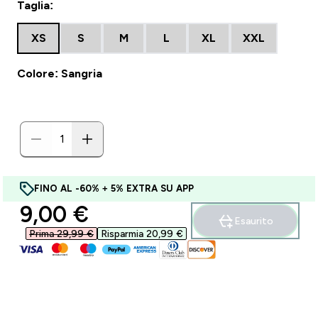
Taglia:
XS
S
M
L
XL
XXL
Colore: Sangria
FINO AL -60% + 5% EXTRA SU APP
discounted price
9,00 €‎
Esaurito
Prima 29,99 €‎
Risparmia 20,99 €‎