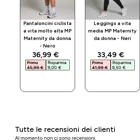
ivo
Pantaloncini ciclista
Leggings a vita
P
a vita molto alta MP
media MP Maternity
ro
Maternity da donna
da donna - Neri
- Nero
d price
discounted price
discounted p
36,99 €‎
33,49 €‎
a
Prima
Risparmia
Prima
Risparmia
45,99 €‎
9,00 €‎
41,99 €‎
8,50 €‎
ACQUISTO
ACQUISTO
RAPIDO
RAPIDO
Tutte le recensioni dei clienti
Al momento non ci sono recensioni.