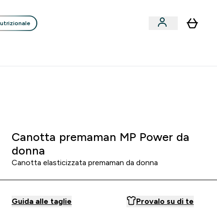
utrizionale
Clienti
Liquidazione
Consigli degli Esperti
nack submenu
i submenu
Enter Consigli de
⌄
p
15€ per ogni Nuovo Amico
0 0
:
2 1
:
3 3
:
5 1
orni
Ore
Minuti
Secondi
Canotta premaman MP Power da
donna
Canotta elasticizzata premaman da donna
Guida alle taglie
Provalo su di te