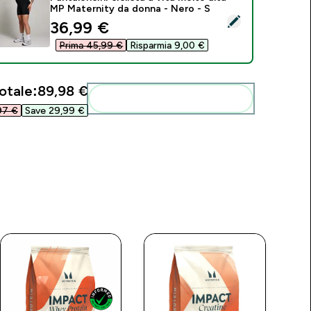
MP Maternity da donna - Nero - S
eleziona questo prodotto - Pantaloncini ciclista a vita molto 
discounted price
36,99 €‎
Prima 45,99 €‎
Risparmia 9,00 €‎
otale:
89,98 €‎
Aggiungi alla tua routine
7 €‎
Save 29,99 €‎