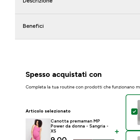
Descrizione
Benefici
Spesso acquistati con
Completa la tua routine con prodotti che funzionano m
Articolo selezionato
S
Canotta premaman MP
Power da donna - Sangria -
XS
discounted price
9,00