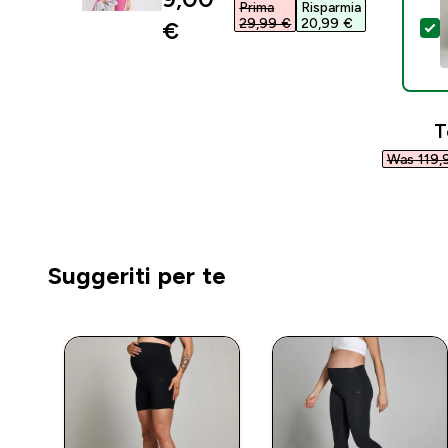
Prima
Risparmia
29,99 €‎
20,99 €‎
€‎
S
T
Was 119,9
Suggeriti per te