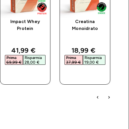
Impact Whey
Creatina
L
Protein
Monoidrato
rice
discounted price
discounted price
41,99 €‎
18,99 €‎
Prima
Risparmia
Prima
Risparmia
P
69,99 €‎
28,00 €‎
37,99 €‎
19,00 €‎
3
ACQUISTO
ACQUISTO
RAPIDO
RAPIDO