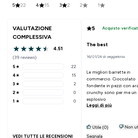
5
22
4
15
3
2
2
1
VALUTAZIONE
5
Acquisto verifica
COMPLESSIVA
The best
4.51
4.51 out of 5 stars
16/01/24 di veggiekriss
(39 reviews)
5
★
22
5 stars rating 22 reviews
Le migliori barrette in
4
★
15
4 stars rating 15 reviews
commercio. Cioccolato
3
★
2
fondente in pezzi con ar
3 stars rating 2 reviews
2
★
0
crunchy sono per me un
2 stars rating 0 reviews
esplosivo
1
★
0
1 stars rating 0 reviews
Leggi di più
Non ut
Utile (0)
VEDI TUTTE LE RECENSIONI
Segnala