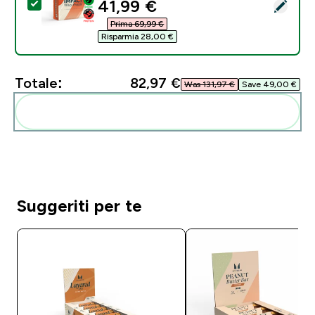
discounted price
41,99 €‎
Seleziona questo prodotto - Impact Whey Protein - 90
Prima 69,99 €‎
Risparmia 28,00 €‎
Totale:
82,97 €‎
Was 131,97 €‎
Save 49,00 €‎
Aggiungi alla tua routine
Suggeriti per te