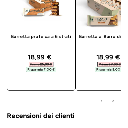
Barretta proteica a 6 strati
Barretta al Burro di Ar
discounted price
discounte
18,99 €‎
18,99 €‎
Prima 25,99 €‎
Prima 27,99 €‎
Risparmia 7,00 €‎
Risparmia 9,00 €‎
ACQUISTO RAPIDO
ACQUISTO RAPI
Recensioni dei clienti