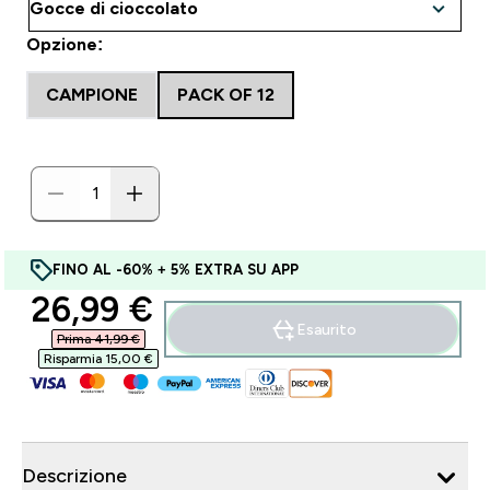
Opzione:
CAMPIONE
PACK OF 12
FINO AL -60% + 5% EXTRA SU APP
discounted price
26,99 €‎
Esaurito
Prima 41,99 €‎
Risparmia 15,00 €‎
Descrizione