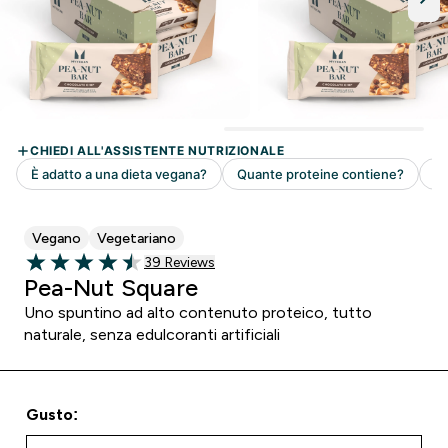
Vegano
Vegetariano
39 customer reviews
39 Reviews
4.51 out of 5 stars
Pea-Nut Square
Uno spuntino ad alto contenuto proteico, tutto
naturale, senza edulcoranti artificiali
Gusto: