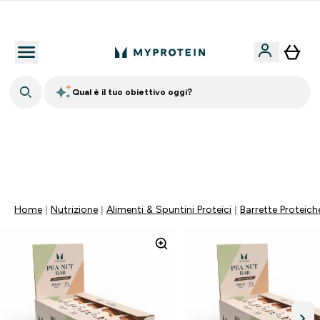
Nuovo Cliente? 15% Extra
Qual è il tuo obiettivo oggi?
60% DI SCONTO SULLA LINEA DI ASHWAGANDHA |
SCADE TRA
0 0
:
0 5
:
5 2
:
1 6
Giorni
Ore
Minuti
Secondi
Home
Nutrizione
Alimenti & Spuntini Proteici
Barrette Proteich