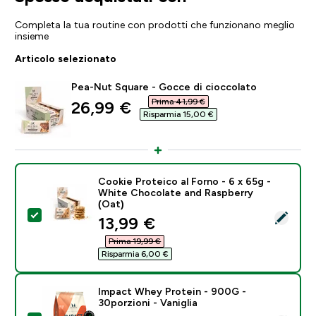
Completa la tua routine con prodotti che funzionano meglio
insieme
Articolo selezionato
Pea-Nut Square - Gocce di cioccolato
Prima 41,99 €‎
discounted price
26,99 €‎
Risparmia 15,00 €‎
Cookie Proteico al Forno - 6 x 65g -
White Chocolate and Raspberry
(Oat)
Seleziona questo prodotto - Cookie Proteico al Forno
discounted price
13,99 €‎
Prima 19,99 €‎
Risparmia 6,00 €‎
Impact Whey Protein - 900G -
30porzioni - Vaniglia