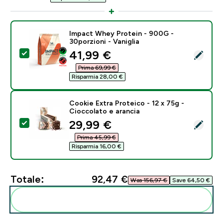
Impact Whey Protein - 900G -
30porzioni - Vaniglia
discounted price
41,99 €‎
Seleziona questo prodotto - Impact Whey Protein - 90
Prima 69,99 €‎
Risparmia 28,00 €‎
Cookie Extra Proteico - 12 x 75g -
Cioccolato e arancia
discounted price
29,99 €‎
Seleziona questo prodotto - Cookie Extra Proteico - 1
Prima 45,99 €‎
Risparmia 16,00 €‎
Totale:
92,47 €‎
Was 156,97 €‎
Save 64,50 €‎
Aggiungi alla tua routine