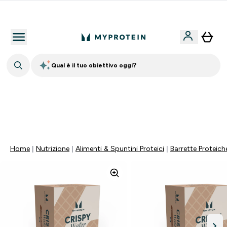
Nuovo Cliente? 15% Extra
Qual è il tuo obiettivo oggi?
⚡ SCIROPPO SENZA ZUCCHERI GRATIS DA 65€ | FINO
AL -60% SU QUASI TUTTO | SCADE TRA
0 0
:
0 7
:
3 2
:
4 2
Giorni
Ore
Minuti
Secondi
Home
Nutrizione
Alimenti & Spuntini Proteici
Barrette Proteich