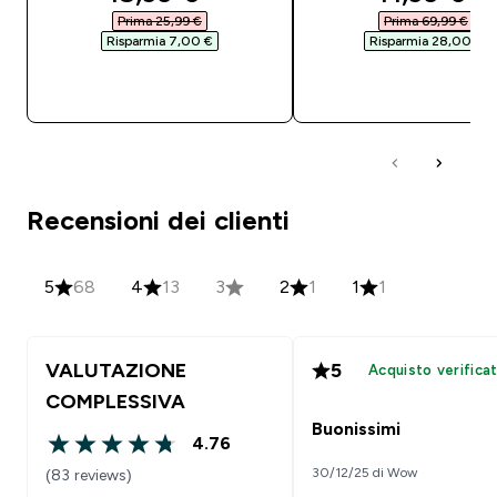
Prima 25,99 €‎
Prima 69,99 €‎
Risparmia 7,00 €‎
Risparmia 28,00 €‎
ACQUISTO RAPIDO
ACQUISTO RAPI
Recensioni dei clienti
5
68
4
13
3
2
1
1
1
VALUTAZIONE
5
Acquisto verifica
COMPLESSIVA
Buonissimi
4.76
4.76 out of 5 stars
30/12/25 di Wow
(83 reviews)