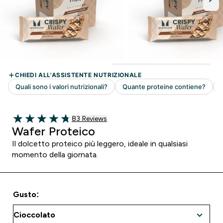
83 customer reviews
83 Reviews
4.76 out of 5 stars
Wafer Proteico
Il dolcetto proteico più leggero, ideale in qualsiasi
momento della giornata.
Gusto: