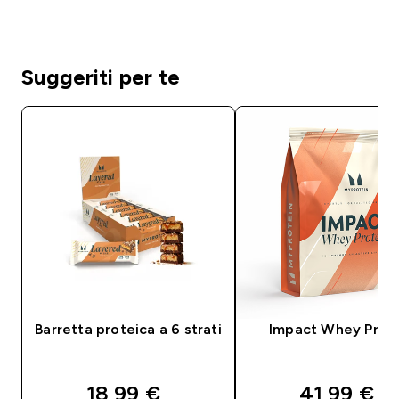
Suggeriti per te
Barretta proteica a 6 strati
Impact Whey Prot
discounted price
discounte
18,99 €‎
41,99 €‎