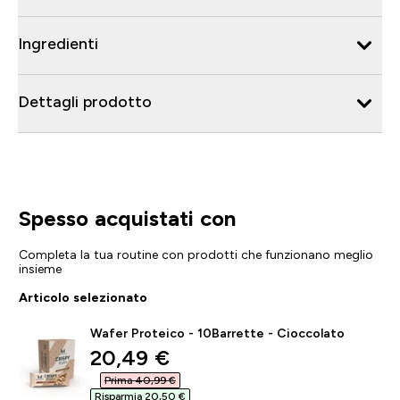
Ingredienti
Dettagli prodotto
Spesso acquistati con
Completa la tua routine con prodotti che funzionano meglio
insieme
Articolo selezionato
Wafer Proteico - 10Barrette - Cioccolato
discounted price
20,49 €‎
Prima 40,99 €‎
Risparmia 20,50 €‎