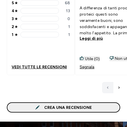
5
★
68
5 stars rating 68 reviews
A differenza di tanti pro
4
★
13
4 stars rating 13 reviews
proteici questi sono
3
★
0
veramente buoni, sono
3 stars rating 0 reviews
2
★
1
soddisfacenti e appaga
2 stars rating 1 reviews
molto l'appetito. La prima
1
★
1
1 stars rating 1 reviews
Leggi di più
volta che li ho assaggiat
incredula perché somigli
molto al water normale 
ha un qualcosa ancora d
Non ut
Utile (0)
ed è gustoso, Saporito
VEDI TUTTE LE RECENSIONI
Segnala
croccante. Lo consiglio.
Inoltre primo o dopo
l'allenamento mi dà ver
molta energia con con 
calorie.
CREA UNA RECENSIONE