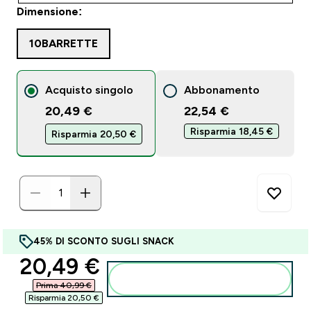
Dimensione:
10BARRETTE
Acquisto singolo
Abbonamento
20,49 €
22,54 €‎
Risparmia 18,45 €‎
Risparmia 20,50 €‎
45% DI SCONTO SUGLI SNACK
discounted price
20,49 €‎
Aggiungi al carrello
Prima 40,99 €‎
Risparmia 20,50 €‎