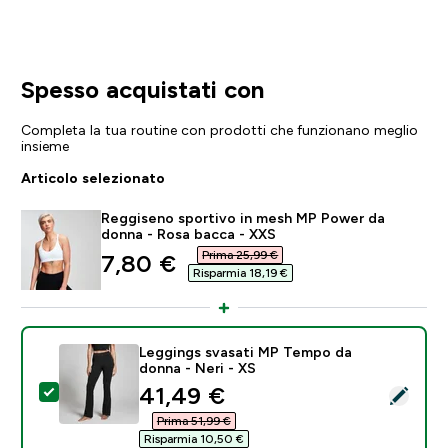
Spesso acquistati con
Completa la tua routine con prodotti che funzionano meglio
insieme
Articolo selezionato
Reggiseno sportivo in mesh MP Power da
donna - Rosa bacca - XXS
Prima 25,99 €‎
discounted price
7,80 €‎
Risparmia 18,19 €‎
Leggings svasati MP Tempo da
donna - Neri - XS
discounted price
41,49 €‎
Seleziona questo prodotto - Leggings svasati MP Tem
Prima 51,99 €‎
Risparmia 10,50 €‎