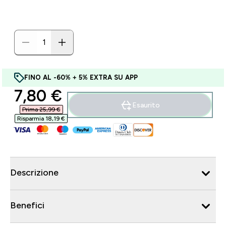
FINO AL -60% + 5% EXTRA SU APP
discounted price
7,80 €‎
Esaurito
Prima 25,99 €‎
Risparmia 18,19 €‎
Descrizione
Benefici