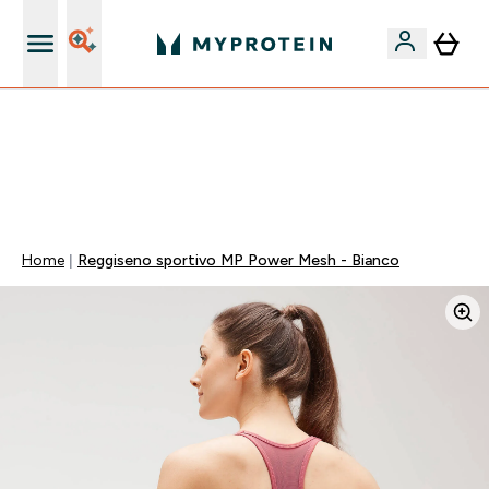
Nuovo Cliente? 15% Extra
🚚 SPEDIZIONE A 1€ QUANDO SPENDI 40€ | SCADE TRA
0 0
:
0 1
:
4 4
:
0 8
Giorni
Ore
Minuti
Secondi
Home
Reggiseno sportivo MP Power Mesh - Bianco