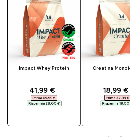
Impact Whey Protein
Creatina Monoidra
discounted price
discounte
41,99 €‎
18,99 €‎
Prima 69,99 €‎
Prima 37,99 €‎
Risparmia 28,00 €‎
Risparmia 19,00 €‎
ACQUISTO RAPIDO
ACQUISTO RAPI