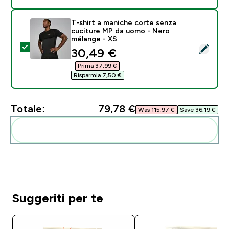
T-shirt a maniche corte senza
cuciture MP da uomo - Nero
mélange - XS
Seleziona questo prodotto - T-shirt a maniche corte
discounted price
30,49 €‎
Prima 37,99 €‎
Risparmia 7,50 €‎
Totale:
79,78 €‎
Was 115,97 €‎
Save 36,19 €‎
Aggiungi alla tua routine
Suggeriti per te