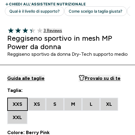
3 customer reviews
3 Reviews
3.33 out of 5 stars
Reggiseno sportivo in mesh MP
Power da donna
Reggiseno sportivo da donna Dry-Tech supporto medio
Guida alle taglie
Provalo su di te
Taglia:
XXS
XS
S
M
L
XL
XXL
Colore: Berry Pink