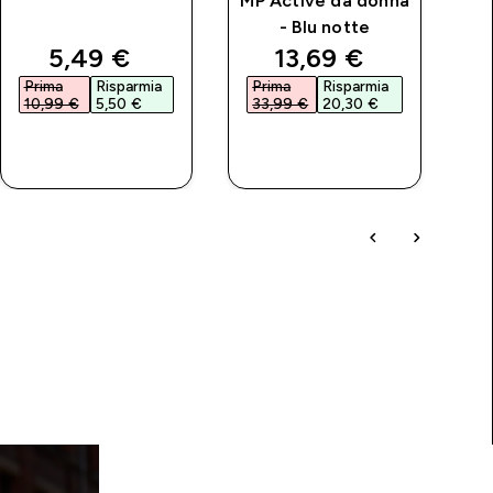
MP Active da donna
- Blu notte
discounted price
discounted price
5,49 €‎
13,69 €‎
Prima
Risparmia
Prima
Risparmia
P
10,99 €‎
5,50 €‎
33,99 €‎
20,30 €‎
1
ACQUISTO
ACQUISTO
RAPIDO
RAPIDO