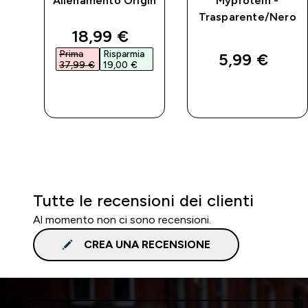
Allenamento Origin
Myprotein -
Trasparente/Nero
d price
discounted price
18,99 €‎
a
Prima
Risparmia
5,99 €‎
37,99 €‎
19,00 €‎
ACQUISTO
ACQUISTO
RAPIDO
RAPIDO
Tutte le recensioni dei clienti
Al momento non ci sono recensioni.
CREA UNA RECENSIONE