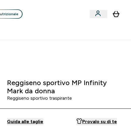
utrizionale
Clienti
Liquidazione
Consigli degli Esperti
nack submenu
i submenu
Enter Consigli de
⌄
p
15€ per ogni Nuovo Amico
:
1 0
:
2 0
:
2 1
Ore
Minuti
Secondi
Reggiseno sportivo MP Infinity
Mark da donna
Reggiseno sportivo traspirante
Guida alle taglie
Provalo su di te