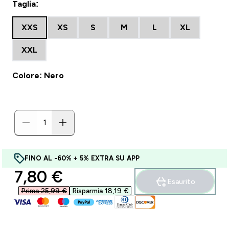
Taglia:
XXS
XS
S
M
L
XL
XXL
Colore: Nero
FINO AL -60% + 5% EXTRA SU APP
discounted price
7,80 €‎
Esaurito
Prima 25,99 €‎
Risparmia 18,19 €‎