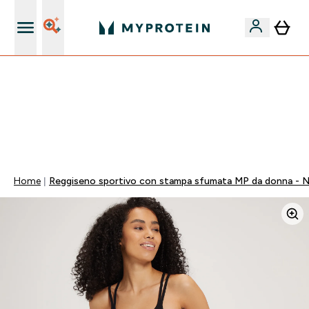
Nuovo Cliente? 15% Extra
💥 50% DI SCONTO SU CREATINA & SELEZIONATI + 5%
EXTRA SU APP | SCADE TRA
0 0
:
0 8
:
0 2
:
1 3
Giorni
Ore
Minuti
Secondi
Home
Reggiseno sportivo con stampa sfumata MP da donna - 