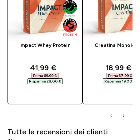
Impact Whey Protein
Creatina Monoidra
discounted price
discounte
41,99 €‎
18,99 €‎
Prima 69,99 €‎
Prima 37,99 €‎
Risparmia 28,00 €‎
Risparmia 19,00 €‎
ACQUISTO RAPIDO
ACQUISTO RAPI
Tutte le recensioni dei clienti