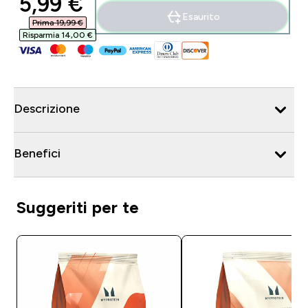
discounted price
5,99 €‎
Esaurito
Prima 19,99 €‎
Risparmia 14,00 €‎
Descrizione
Benefici
Suggeriti per te