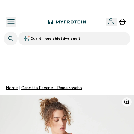
Nuovo Cliente? 15% Extra
Qual è il tuo obiettivo oggi?
💥 -50% SULLE VITAMINE + 5% EXTRA SU APP | SCADE
TRA
0 0
:
0 7
:
1 7
:
0 9
Giorni
Ore
Minuti
Secondi
Home
Canotta Escape - Rame rosato