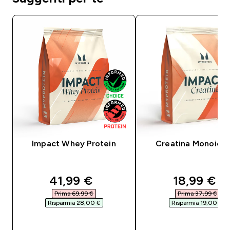
Impact Whey Protein
Creatina Monoidra
discounted price
discounte
41,99 €‎
18,99 €‎
Prima 69,99 €‎
Prima 37,99 €‎
Risparmia 28,00 €‎
Risparmia 19,00 €‎
ACQUISTO RAPIDO
ACQUISTO RAPI