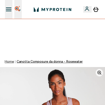
Nuovo Cliente? 15% Extra
💥 -50% SULLE VITAMINE + 5% EXTRA SU APP | SCADE
TRA
0 0
:
0 4
:
2 1
:
2 0
Giorni
Ore
Minuti
Secondi
Home
Canotta Composure da donna - Rosewater