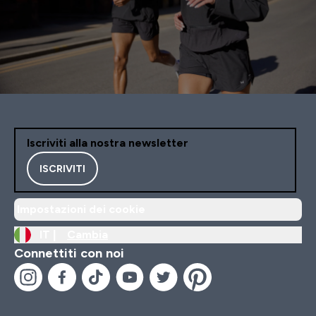
Iscriviti alla nostra newsletter
ISCRIVITI
Impostazioni dei cookie
IT |
Cambia
Connettiti con noi