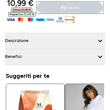
discounted price
10,99 €‎
Esaurito
Prima 31,99 €‎
Risparmia 21,00 €‎
Descrizione
Benefici
Suggeriti per te