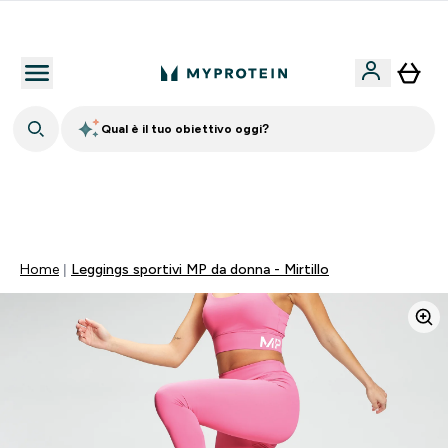
Nuovo Cliente? 15% Extra
Qual è il tuo obiettivo oggi?
🚚 SPEDIZIONE A 1€ QUANDO SPENDI 40€ | SCADE TRA
0 0
:
0 1
:
3 4
:
4 6
Giorni
Ore
Minuti
Secondi
Home
Leggings sportivi MP da donna - Mirtillo