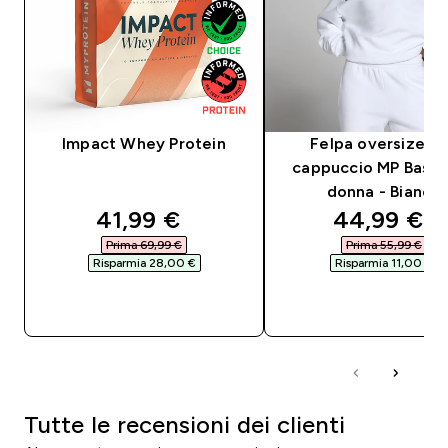
Impact Whey Protein
Felpa oversize c
cappuccio MP Basic
donna - Bianco
discounted price
discounted
41,99 €‎
44,99 €‎
Prima 69,99 €‎
Prima 55,99 €‎
Risparmia 28,00 €‎
Risparmia 11,00 €‎
ACQUISTO RAPIDO
ACQUISTO RAPI
Tutte le recensioni dei clienti